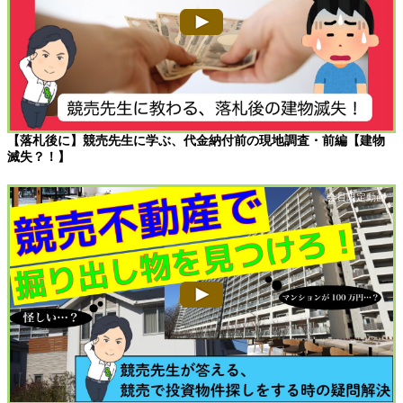
【落札後に】競売先生に学ぶ、代金納付前の現地調査・前編【建物
滅失？！】