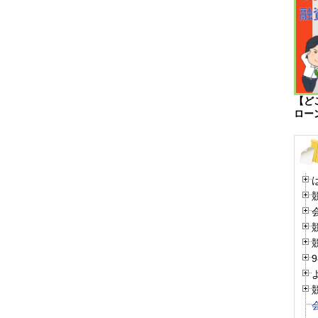
【ど
ロー