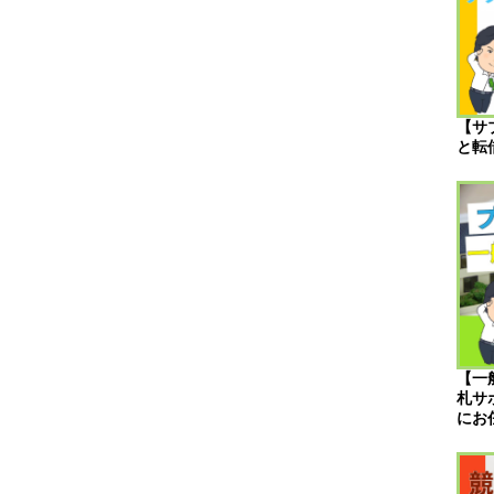
【サ
と転
【一
札サ
にお