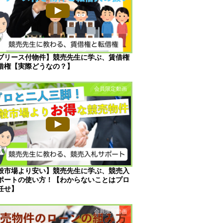
ブリース付物件】競売先生に学ぶ、賃借権
借権【実際どうなの？】
般市場より安い】競売先生に学ぶ、競売入
ポートの使い方！【わからないことはプロ
任せ】