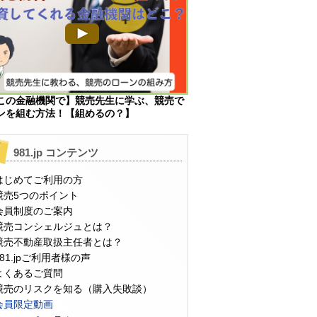
この金融機関で】競売先生に学ぶ、競売で
ンを組む方法！【組めるの？】
981.jp コンテンツ
はじめてご利用の方
競売5つのポイント
会員制度のご案内
競売コンシェルジュとは？
競売不動産取扱主任者とは？
981.jpご利用者様の声
よくあるご質問
競売のリスクを知る（購入失敗談）
会員限定動画