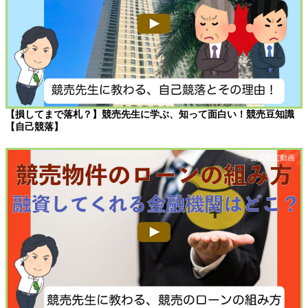
【損してまで落札？】競売先生に学ぶ、知って面白い！競売豆知識
【自己競落】