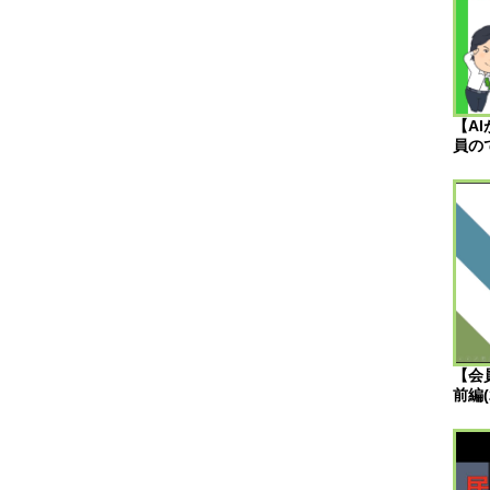
【A
員の
【会
前編(