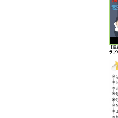
【居
ラブ