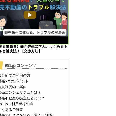
座る債務者】競売先生に学ぶ、よくあるト
ルと解決法！【交渉方法】
981.jp コンテンツ
はじめてご利用の方
競売5つのポイント
会員制度のご案内
競売コンシェルジュとは？
競売不動産取扱主任者とは？
981.jpご利用者様の声
よくあるご質問
競売のリスクを知る（購入失敗談）