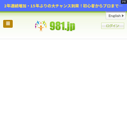
2年連続増加・15年ぶりの大チャンス到来！初心者からプロまで網羅する「競売不動産・超実践投資セミナー」♦神奈川県 横浜 in 神奈川
☰