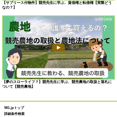
【サブリース付物件】競売先生に学ぶ、賃借権と転借権【実際どう
なの？】
【夢のスローライフ？】競売先生に学ぶ、競売農地の取扱と落札に
ついて【競売農地】
981.jpトップ
詳細条件検索