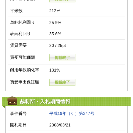
平米数
212㎡
単純純利回り
25.9%
表面利回り
35.6%
賃貸需要
20 / 25pt
買受可能価額
耐用年数消化率
131%
買受申出保証額
裁判所・入札期間情報
事件番号
平成19年（ケ）第347号
開札期日
2008/03/21