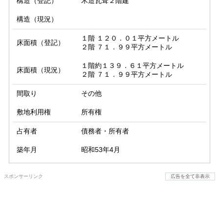
構造（登記）
木造瓦葺２階建
構造（現況）
１階 １２０．０１平方メートル

床面積（登記）
２階 ７１．９９平方メートル
１階約１３９．６１平方メートル

床面積（現況）
２階 ７１．９９平方メートル
間取り
その他
敷地利用権
所有権
占有者
債務者・所有者
築年月
昭和53年4月
スポンサーリンク
広告を全て非表示