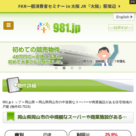
FKR一般消費者セミナー in 大阪 JR『大阪』駅周辺
☰
981.jpトップ
>
岡山県
> 岡山県岡山市の中規模なスーパーや商業施設がある住宅地域の
戸建 (物件ID:7515)
岡山県岡山市の中規模なスーパーや商業施設がある住宅地域の戸建
25.9%
種別
戸建
利回り