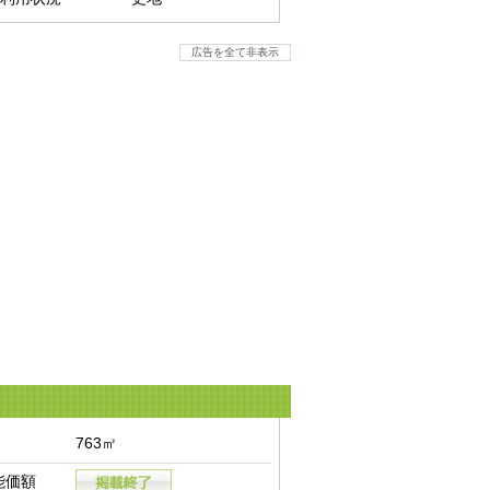
広告を全て非表示
763㎡
能価額