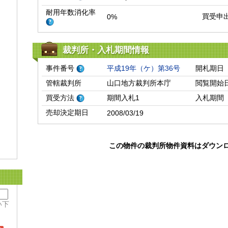
耐用年数消化率
買受申
0%
裁判所・入札期間情報
事件番号
平成19年（ケ）第36号
開札期日
管轄裁判所
山口地方裁判所本庁
閲覧開始
買受方法
期間入札1
入札期間
売却決定期日
2008/03/19
この物件の裁判所物件資料はダウン
い下