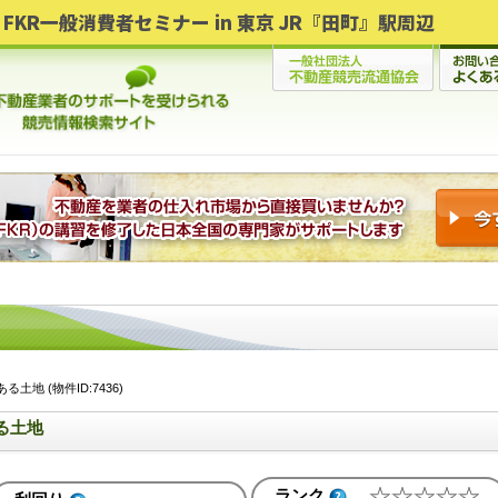
FKR一般消費者セミナー in 東京 JR『田町』駅周辺
地 (物件ID:7436)
る土地
ランク