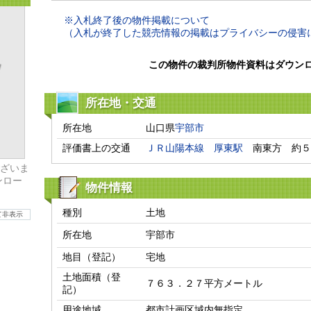
※入札終了後の物件掲載について
（入札が終了した競売情報の掲載はプライバシーの侵害
この物件の裁判所物件資料はダウン
所在地・交通
所在地
山口県
宇部市
評価書上の交通
ＪＲ山陽本線
厚東駅
　南東方　約５
ざいま
ンロー
物件情報
種別
土地
て非表示
所在地
宇部市
地目（登記）
宅地
土地面積（登
７６３．２７平方メートル
記）
用途地域
都市計画区域内無指定