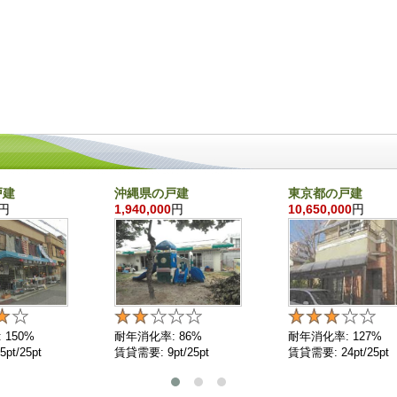
戸建
沖縄県の戸建
東京都の戸建
円
1,940,000
円
10,650,000
円
 150%
耐年消化率: 86%
耐年消化率: 127%
pt/25pt
賃貸需要: 9pt/25pt
賃貸需要: 24pt/25pt