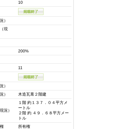
10
況）
（現
200%
11
況）
況）
木造瓦葺２階建
１階 約１３７．０４平方メ
ートル

現況）
２階 約 ４９．６８平方メー
トル
権
所有権