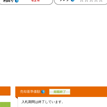
6.2%
利回り
売却基準価額
入札期間は終了しています。