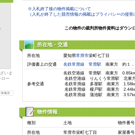
※入札終了後の物件掲載について
（入札が終了した競売情報の掲載はプライバシーの侵害
この物件の裁判所物件資料はダウン
所在地・交通
所在地
愛知県
常滑市
栄町七丁目
評価書上の交通
名鉄常滑線
常滑駅
　南東方　約１．
ざいま
名鉄空港線　常滑駅　南東方　0.85km
ンロー
 名鉄空港線　りんくう常滑駅　北東方　1.46km

参考交通
 名鉄常滑線　多屋駅　南東方　1.58km

 名鉄常滑線　榎戸駅　南東方　2.44km

て非表示
 名鉄常滑線　蒲池駅　南東方　3.57k
物件情報
種別
土地
物件番号
所在地
常滑市栄町七丁目
家屋番号