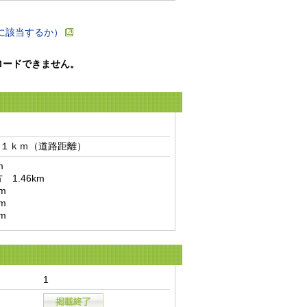
に該当するか）
ロードできません。
１ｋｍ（道路距離）　


m
1