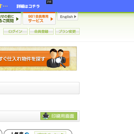
2年連続増加・15年ぶりの大チャンス到来！初心者からプロまで網羅する「競売不動産・超実践投資セミナー」♦神奈川県 横浜 in 神奈川
詳細はコチラ