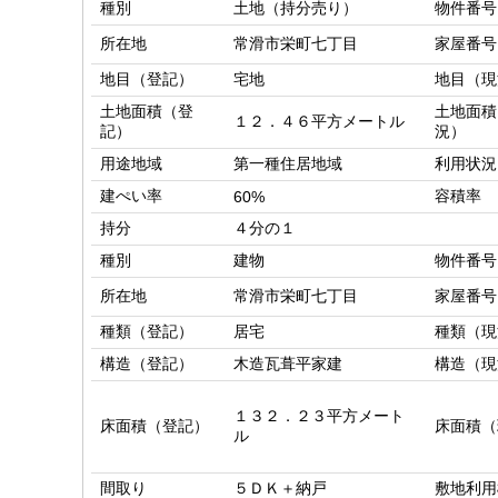
種別
土地（持分売り）
物件番号
所在地
常滑市栄町七丁目
家屋番号
地目（登記）
宅地
地目（現
土地面積（登
土地面積
１２．４６平方メートル
記）
況）
用途地域
第一種住居地域
利用状況
建ぺい率
容積率
60%
持分
４分の１
種別
建物
物件番号
所在地
常滑市栄町七丁目
家屋番号
種類（登記）
居宅
種類（現
構造（登記）
木造瓦葺平家建
構造（現
１３２．２３平方メート
床面積（登記）
床面積（
ル
間取り
５ＤＫ＋納戸
敷地利用