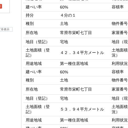
l
建ぺい率
容積率
60%
持分
４分の１
種別
土地
物件番号
て非表示
所在地
常滑市栄町七丁目
家屋番号
地目（登記）
宅地
地目（現
土地面積（登
土地面積
４２．３４平方メートル
記）
況）
用途地域
第一種住居地域
利用状況
建ぺい率
容積率
60%
種別
土地
物件番号
所在地
常滑市栄町七丁目
家屋番号
地目（登記）
宅地
地目（現
土地面積（登
土地面積
５３．９４平方メートル
記）
況）
用途地域
第一種住居地域
利用状況