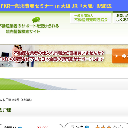
FKR一般消費者セミナー in 大阪 JR『大阪』駅周辺
建 (物件ID:6906)
る戸建
ランク