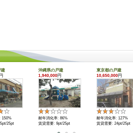
戸建
沖縄県の戸建
東京都の戸建
円
1,940,000
円
10,650,000
円
 150%
耐年消化率: 86%
耐年消化率: 127%
pt/25pt
賃貸需要: 9pt/25pt
賃貸需要: 24pt/25pt