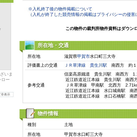
※入札終了後の物件掲載について
（入札が終了した競売情報の掲載はプライバシーの侵害
この物件の裁判所物件資料はダウン
所在地・交通
所在地
滋賀県
甲賀市
水口町三大寺
評価書上の交通
ＪＲ草津線
貴生川駅
　南西方　約１
ざいま
信楽高原鐵道　貴生川駅　南西方　1.14
ンロー
 近江鉄道近江本線　貴生川駅　南西方　1.14km

参考交通
 ＪＲ草津線　甲南駅　北西方　2.71km

 近江鉄道近江本線　水口城南駅　南西方　3.15km

て非表示
 近江鉄道近江本線　水口石橋駅　南西方
物件情報
種別
土地
所在地
甲賀市水口町三大寺