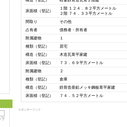
構造（登記）
軽量鉄骨造瓦葺２階建
１階 １２４．８２平方メートル

床面積（登記）
２階 ７４．３３平方メートル
間取り
その他
占有者
債務者・所有者
附属建物
１
種類（登記）
居宅
構造（登記）
木造瓦葺平家建
床面積（登記）
７３．６９平方メートル
附属建物
２
種類（登記）
倉庫
構造（登記）
鉄骨造亜鉛メッキ鋼板葺平家建
床面積（登記）
７４．５２平方メートル
スポンサーリンク
い下