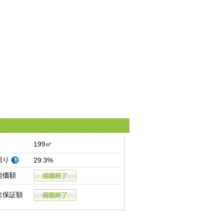
199㎡
回り
29.3%
能価額
出保証額