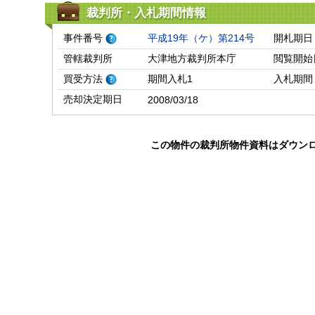
裁判所・入札期間情報
事件番号
平成19年（ケ）第214号
開札期日
管轄裁判所
大津地方裁判所本庁
閲覧開始
買受方法
期間入札1
入札期間
売却決定期日
2008/03/18
この物件の裁判所物件資料はダウン