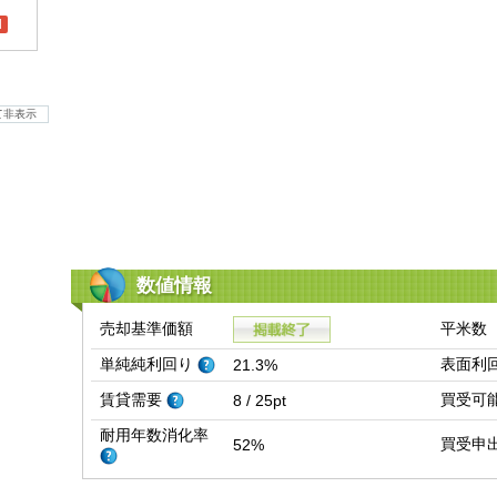
l
て非表示
数値情報
売却基準価額
平米数
単純純利回り
表面利
21.3%
賃貸需要
買受可
8 / 25pt
耐用年数消化率
買受申
52%