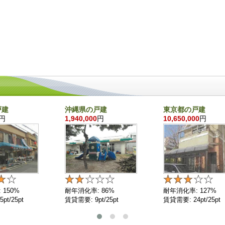
戸建
沖縄県の戸建
東京都の戸建
円
1,940,000
円
10,650,000
円
 150%
耐年消化率: 86%
耐年消化率: 127%
pt/25pt
賃貸需要: 9pt/25pt
賃貸需要: 24pt/25pt