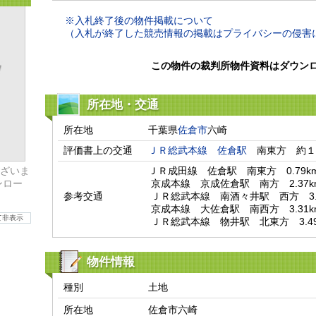
※入札終了後の物件掲載について
（入札が終了した競売情報の掲載はプライバシーの侵害
この物件の裁判所物件資料はダウン
所在地・交通
所在地
千葉県
佐倉市
六崎
評価書上の交通
ＪＲ総武本線
佐倉駅
　南東方　約１
ざいま
ＪＲ成田線　佐倉駅　南東方　0.79km
ンロー
 京成本線　京成佐倉駅　南方　2.37km

参考交通
 ＪＲ総武本線　南酒々井駅　西方　3.25km

 京成本線　大佐倉駅　南西方　3.31km

て非表示
 ＪＲ総武本線　物井駅　北東方　3.49
物件情報
種別
土地
所在地
佐倉市六崎