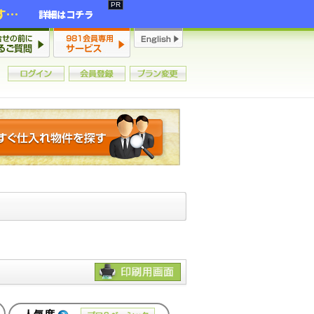
2年連続増加・15年ぶりの大チャンス到来！初心者からプロまで網羅する「競売不動産・超実践投資セミナー」♦神奈川県 横浜 in 神奈川
詳細はコチラ