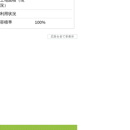
土地面積（現
況）
利用状況
容積率
100%
広告を全て非表示