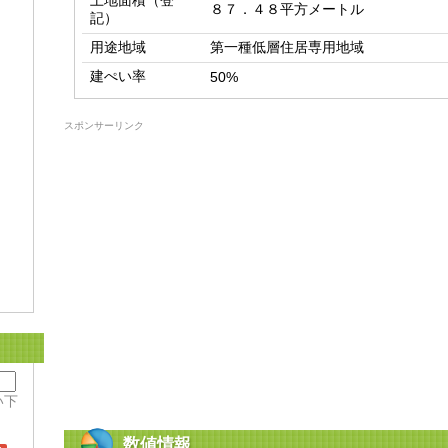
土地面積（登
８７．４８平方メートル
記）
用途地域
第一種低層住居専用地域
建ぺい率
50%
スポンサーリンク
い下
数値情報