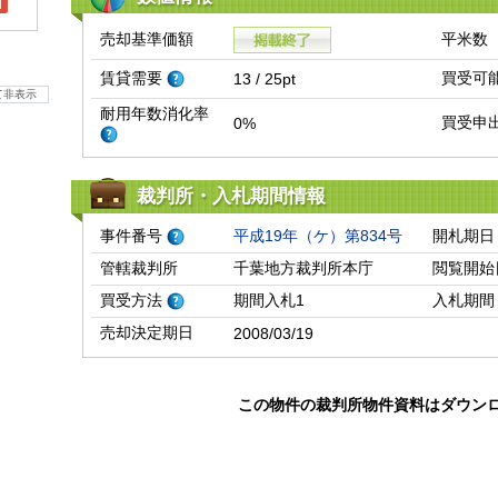
l
売却基準価額
平米数
賃貸需要
買受可
13 / 25pt
て非表示
耐用年数消化率
買受申
0%
裁判所・入札期間情報
事件番号
平成19年（ケ）第834号
開札期日
管轄裁判所
千葉地方裁判所本庁
閲覧開始
買受方法
期間入札1
入札期間
売却決定期日
2008/03/19
この物件の裁判所物件資料はダウン