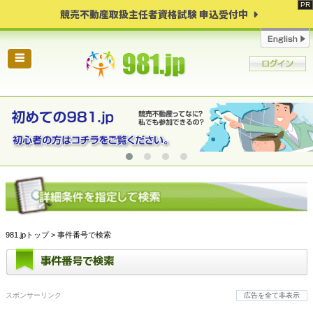
競売不動産取扱主任者資格試験 申込受付中
☰
981.jpトップ
> 事件番号で検索
事件番号で検索
スポンサーリンク
広告を全て非表示