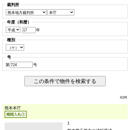
裁判所
年度（和暦）
年
種別
号
第
号
この条件で物件を検索する
43件
熊本本庁
1