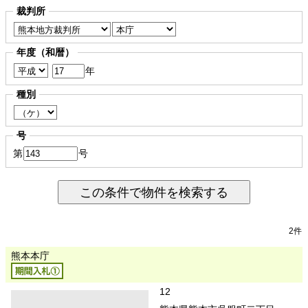
裁判所
年度（和暦）
年
種別
号
第
号
この条件で物件を検索する
2件
熊本本庁
12