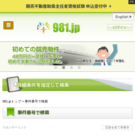
競売不動産取扱主任者資格試験 申込受付中
☰
981.jpトップ
> 事件番号で検索
事件番号で検索
スポンサーリンク
広告を全て非表示