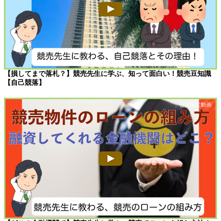
【損してまで落札？】競売先生に学ぶ、知って面白い！競売豆知識
【自己競落】