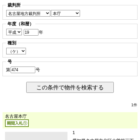
裁判所
年度（和暦）
年
種別
号
第
号
この条件で物件を検索する
1件
名古屋本庁
1