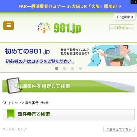
FKR一般消費者セミナー in 大阪 JR『大阪』駅周辺
☰
981.jpトップ
> 事件番号で検索
事件番号で検索
スポンサーリンク
広告を全て非表示