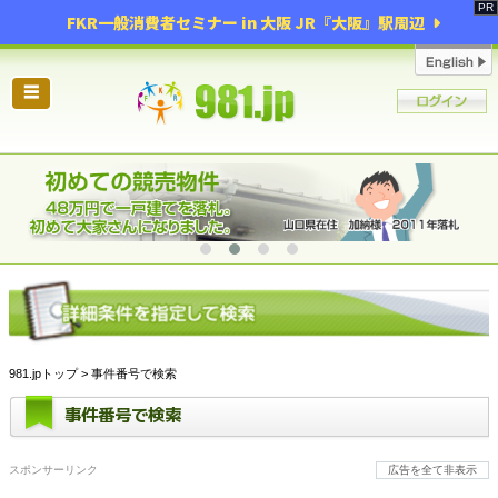
FKR一般消費者セミナー in 大阪 JR『大阪』駅周辺
☰
981.jpトップ
> 事件番号で検索
事件番号で検索
スポンサーリンク
広告を全て非表示