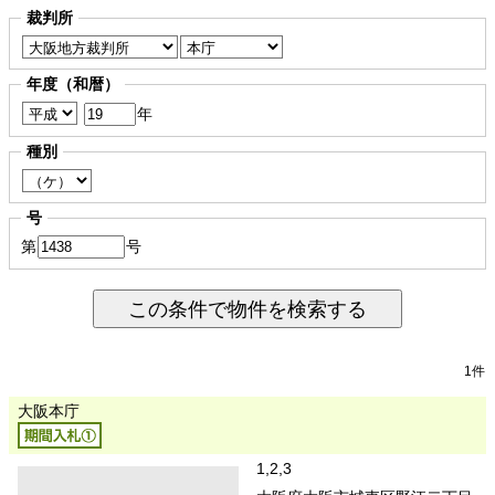
裁判所
年度（和暦）
年
種別
号
第
号
この条件で物件を検索する
1件
大阪本庁
1,2,3