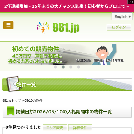
2年連続増加・15年ぶりの大チャンス到来！初心者からプロまで網羅する「競売不動産・超実践投資セミナー」♦神奈川県 横浜 in 神奈川
☰
981.jpトップ
> 05/10の物件
掲載日が2026/05/10の入札期間中の物件一覧
0件見つかりました