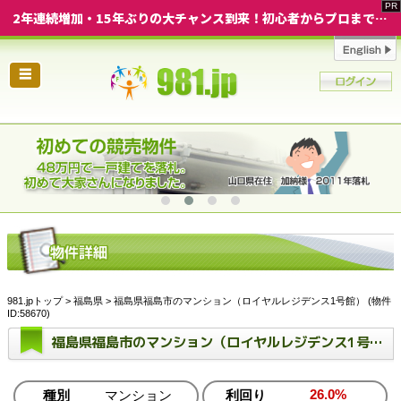
2年連続増加・15年ぶりの大チャンス到来！初心者からプロまで網羅する「競売不動産・超実践投資セミナー」♦神奈川県 横浜 in 神奈川
☰
981.jpトップ
>
福島県
> 福島県福島市のマンション（ロイヤルレジデンス1号館） (物件
ID:58670)
福島県福島市のマンション（ロイヤルレジデンス1号館）
26.0%
種別
マンション
利回り