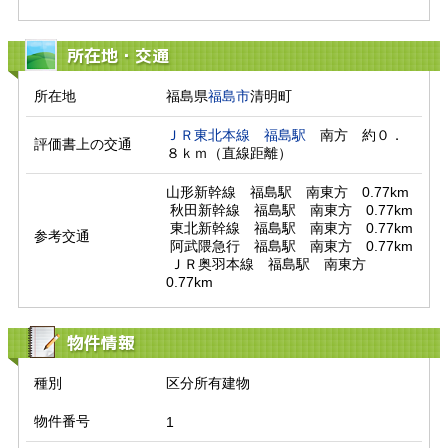
所在地・交通
所在地
福島県
福島市
清明町
ＪＲ東北本線
福島駅
　南方　約０．
評価書上の交通
８ｋｍ（直線距離）　
山形新幹線　福島駅　南東方　0.77km

 秋田新幹線　福島駅　南東方　0.77km

 東北新幹線　福島駅　南東方　0.77km

参考交通
 阿武隈急行　福島駅　南東方　0.77km

 ＪＲ奥羽本線　福島駅　南東方　
0.77km
物件情報
種別
区分所有建物
物件番号
1