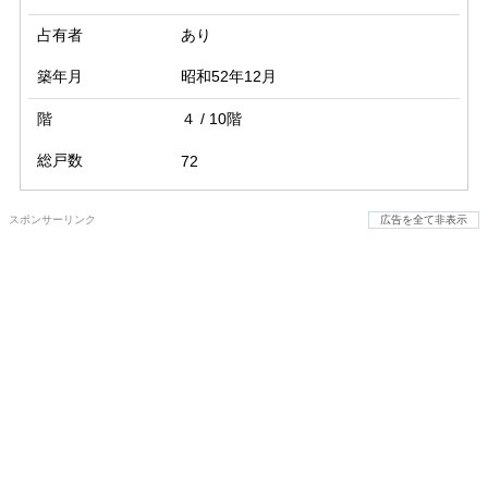
占有者
あり
築年月
昭和52年12月
階
４ / 10階
総戸数
72
スポンサーリンク
広告を全て非表示