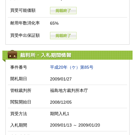
買受可能価額
耐用年数消化率
65%
買受申出保証額
裁判所・入札期間情報
事件番号
平成20年（ケ）第85号
開札期日
2009/01/27
管轄裁判所
福島地方裁判所本庁
閲覧開始日
2008/12/05
買受方法
期間入札1
入札期間
2009/01/13 ～ 2009/01/20