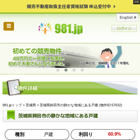
競売不動産取扱主任者資格試験 申込受付中
☰
981.jpトップ
>
茨城県
> 茨城県鉾田市の静かな地域にある戸建 (物件ID:57632)
茨城県鉾田市の静かな地域にある戸建
60.9%
種別
戸建
利回り