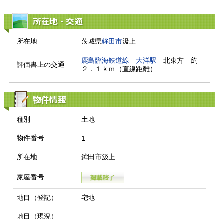
所在地・交通
所在地
茨城県
鉾田市
汲上
鹿島臨海鉄道線
大洋駅
　北東方　約
評価書上の交通
２．１ｋｍ（直線距離）　
物件情報
種別
土地
物件番号
1
所在地
鉾田市汲上
家屋番号
地目（登記）
宅地
地目（現況）