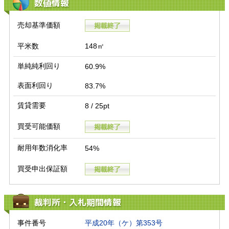
数値情報
売却基準価額
平米数
148㎡
単純純利回り
60.9%
表面利回り
83.7%
賃貸需要
8 / 25pt
買受可能価額
耐用年数消化率
54%
買受申出保証額
裁判所・入札期間情報
事件番号
平成20年（ケ）第353号