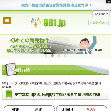
競売不動産取扱主任者資格試験 申込受付中
☰
981.jpトップ
>
東京都
> 東京都荒川区の小規模な工場がある工業地域の戸建 (物件
ID:5128)
東京都荒川区の小規模な工場がある工業地域の戸建
4.3%
種別
戸建
利回り