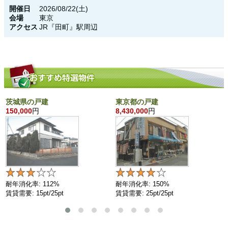
開催日
2026/08/22(土)
会場
東京
アクセス
JR『田町』駅周辺
茨城県の戸建
東京都の戸建
150,000
円
8,430,000
円
耐年消化率: 112%
耐年消化率: 150%
賃貸需要: 15pt/25pt
賃貸需要: 25pt/25pt