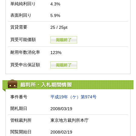
単純純利回り
4.3%
表面利回り
5.9%
賃貸需要
25 / 25pt
買受可能価額
耐用年数消化率
123%
買受申出保証額
裁判所・入札期間情報
事件番号
平成19年（ケ）第974号
開札期日
2008/03/19
管轄裁判所
東京地方裁判所本庁
閲覧開始日
2008/02/19