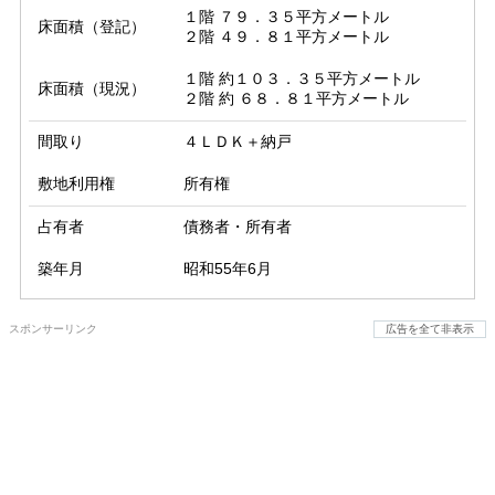
１階 ７９．３５平方メートル

床面積（登記）
２階 ４９．８１平方メートル
１階 約１０３．３５平方メートル

床面積（現況）
２階 約 ６８．８１平方メートル
間取り
４ＬＤＫ＋納戸
敷地利用権
所有権
占有者
債務者・所有者
築年月
昭和55年6月
スポンサーリンク
広告を全て非表示