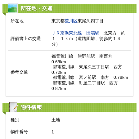
所在地・交通
所在地
東京都
荒川区
東尾久四丁目
ＪＲ京浜東北線
田端駅
　北東方　約
評価書上の交通
１．１ｋｍ（道路距離、徒歩約１４
分）　
都電荒川線　熊野前駅　南西方　
0.69km

 都電荒川線　東尾久三丁目駅　西方　
参考交通
0.72km

 都電荒川線　宮ノ前駅　南方　0.78km

 都電荒川線　町屋二丁目駅　西方　
0.87km
物件情報
種別
土地
物件番号
1