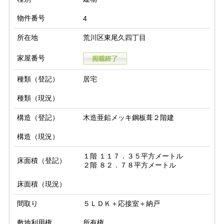
物件番号
4
所在地
荒川区東尾久四丁目
家屋番号
種類（登記）
居宅
種類（現況）
構造（登記）
木造亜鉛メッキ鋼板葺２階建
構造（現況）
１階 １１７．３５平方メートル

床面積（登記）
２階 ８２．７８平方メートル
床面積（現況）
間取り
５ＬＤＫ＋応接室＋納戸
敷地利用権
所有権