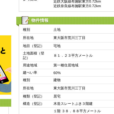
近鉄大阪線布施駅東方0.72km

近鉄奈良線布施駅東方0.72km
物件情報
種別
土地
所在地
東大阪市荒川三丁目
地目（登記）
宅地
土地面積（登
８１．２３平方メートル
記）
用途地域
第一種住居地域
建ぺい率
60%
種別
建物
所在地
東大阪市荒川三丁目
種類（登記）
居宅
構造（登記）
木造スレートぶき３階建
１階 ３８．８８平方メートル
