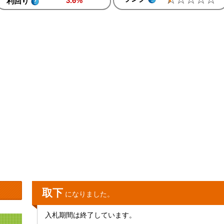
3.6%
利回り
取下
になりました。
入札期間は終了しています。