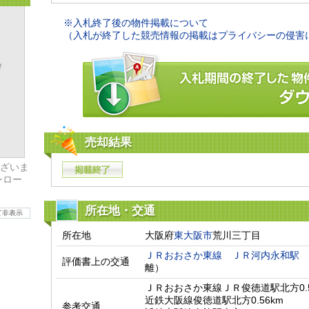
※入札終了後の物件掲載について
（入札が終了した競売情報の掲載はプライバシーの侵害
売却結果
ざいま
ンロー
所在地・交通
て非表示
所在地
大阪府
東大阪市
荒川三丁目
ＪＲおおさか東線
ＪＲ河内永和駅
　
評価書上の交通
離）　
ＪＲおおさか東線ＪＲ俊徳道駅北方0.52
近鉄大阪線俊徳道駅北方0.56km

参考交通