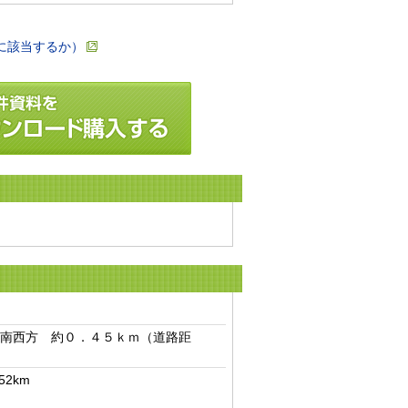
に該当するか）
南西方　約０．４５ｋｍ（道路距
km
