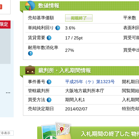
数値情報
l
売却基準価額
平米数
限定
単純純利回り
表面利
3.6%
賃貸需要
買受可
17 / 25pt
耐用年数消化率
買受申
27%
裁判所・入札期間情報
事件番号
平成25年（ケ）第1323号
開札期
管轄裁判所
大阪地方裁判所本庁
閲覧開
買受方法
期間入札1
入札期
売却決定期日
特別売
2014/02/07
て非表示