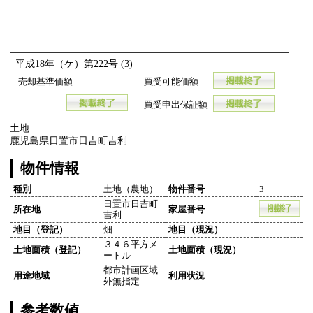
平成18年（ケ）第222号 (3)
売却基準価額
買受可能価額
買受申出保証額
土地
鹿児島県日置市日吉町吉利
物件情報
種別
土地（農地）
物件番号
3
日置市日吉町
所在地
家屋番号
吉利
地目（登記）
畑
地目（現況）
３４６平方メ
土地面積（登記）
土地面積（現況）
ートル
都市計画区域
用途地域
利用状況
外無指定
参考数値