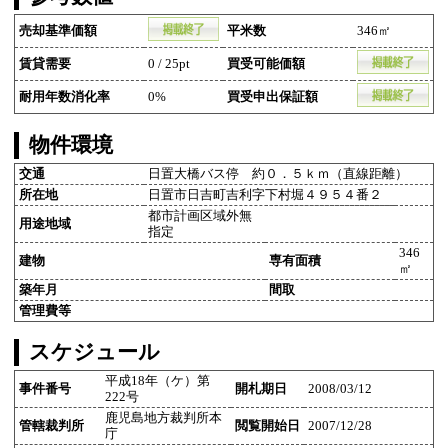
売却基準価額
平米数
346㎡
賃貸需要
0 / 25pt
買受可能価額
耐用年数消化率
0%
買受申出保証額
物件環境
交通
日置大橋バス停 約０．５ｋｍ（直線距離）
所在地
日置市日吉町吉利字下村堀４９５４番２
都市計画区域外無
用途地域
指定
346
建物
専有面積
㎡
築年月
間取
管理費等
スケジュール
平成18年（ケ）第
事件番号
開札期日
2008/03/12
222号
鹿児島地方裁判所本
管轄裁判所
閲覧開始日
2007/12/28
庁