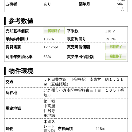
占有者
あり
築年月
5年
11月
参考数値
売却基準価額
平米数
118㎡
単純純利回り
13.9%
表面利回り
19.1%
賃貸需要
12 / 25pt
買受可能価額
耐用年数消化率
63%
買受申出保証額
物件環境
ＪＲ日豊本線 下曽根駅 南東方 約１．２ｋ
交通
ｍ（直線距離）
北九州市小倉南区中曽根東三丁目 １６５７番
所在地
地３
第一種
中高層
用途地域
住居専
用地域
木造ス
レート
建物
専有面積
118㎡
葺２階