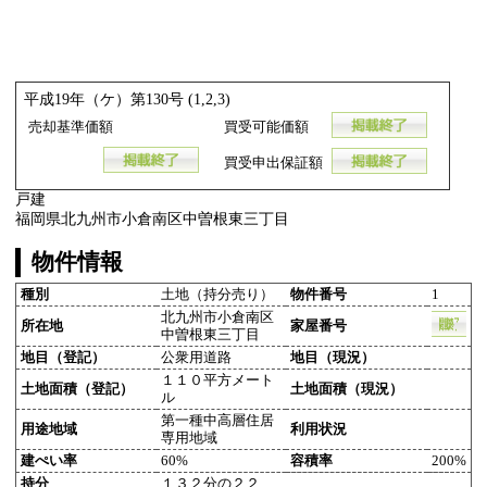
平成19年（ケ）第130号 (1,2,3)
売却基準価額
買受可能価額
買受申出保証額
戸建
福岡県北九州市小倉南区中曽根東三丁目
物件情報
種別
土地（持分売り）
物件番号
1
北九州市小倉南区
所在地
家屋番号
中曽根東三丁目
地目（登記）
公衆用道路
地目（現況）
１１０平方メート
土地面積（登記）
土地面積（現況）
ル
第一種中高層住居
用途地域
利用状況
専用地域
建ぺい率
60%
容積率
200%
持分
１３２分の２２