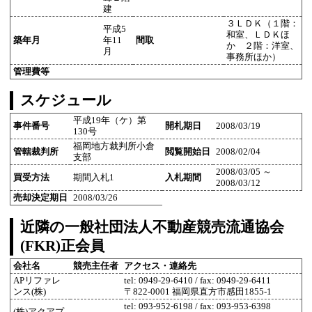
建
３ＬＤＫ（１階：
平成5
和室、ＬＤＫほ
築年月
年11
間取
か ２階：洋室、
月
事務所ほか）
管理費等
スケジュール
平成19年（ケ）第
事件番号
開札期日
2008/03/19
130号
福岡地方裁判所小倉
管轄裁判所
閲覧開始日
2008/02/04
支部
2008/03/05 ～
買受方法
期間入札1
入札期間
2008/03/12
売却決定期日
2008/03/26
近隣の一般社団法人不動産競売流通協会
(FKR)正会員
会社名
競売主任者
アクセス・連絡先
APリファレ
tel: 0949-29-6410 / fax: 0949-29-6411
ンス(株)
〒822-0001 福岡県直方市感田1855-1
tel: 093-952-6198 / fax: 093-953-6398