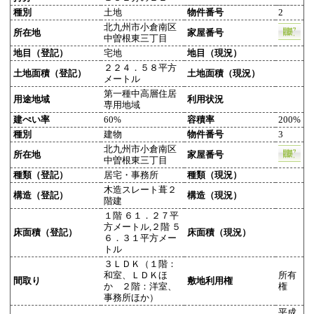
種別
土地
物件番号
2
北九州市小倉南区
所在地
家屋番号
中曽根東三丁目
地目（登記）
宅地
地目（現況）
２２４．５８平方
土地面積（登記）
土地面積（現況）
メートル
第一種中高層住居
用途地域
利用状況
専用地域
建ぺい率
60%
容積率
200%
種別
建物
物件番号
3
北九州市小倉南区
所在地
家屋番号
中曽根東三丁目
種類（登記）
居宅・事務所
種類（現況）
木造スレート葺２
構造（登記）
構造（現況）
階建
１階 ６１．２７平
方メートル,２階 ５
床面積（登記）
床面積（現況）
６．３１平方メー
トル
３ＬＤＫ（１階：
和室、ＬＤＫほ
所有
間取り
敷地利用権
か ２階：洋室、
権
事務所ほか）
平成