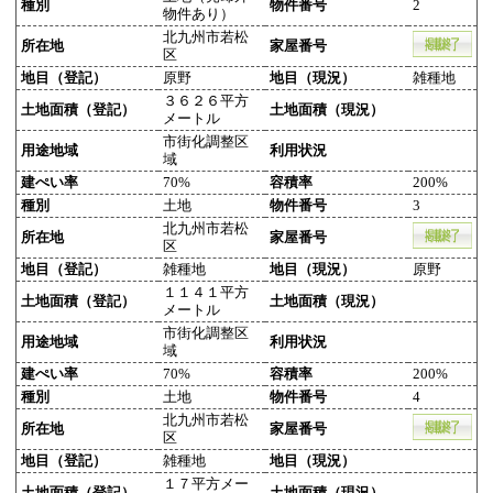
種別
物件番号
2
物件あり）
北九州市若松
所在地
家屋番号
区
地目（登記）
原野
地目（現況）
雑種地
３６２６平方
土地面積（登記）
土地面積（現況）
メートル
市街化調整区
用途地域
利用状況
域
建ぺい率
70%
容積率
200%
種別
土地
物件番号
3
北九州市若松
所在地
家屋番号
区
地目（登記）
雑種地
地目（現況）
原野
１１４１平方
土地面積（登記）
土地面積（現況）
メートル
市街化調整区
用途地域
利用状況
域
建ぺい率
70%
容積率
200%
種別
土地
物件番号
4
北九州市若松
所在地
家屋番号
区
地目（登記）
雑種地
地目（現況）
１７平方メー
土地面積（登記）
土地面積（現況）