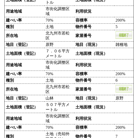
トル
市街化調整区
用途地域
利用状況
域
建ぺい率
70%
容積率
200%
種別
土地
物件番号
5
北九州市若松
所在地
家屋番号
区
地目（登記）
原野
地目（現況）
雑種地
７．０６平方
土地面積（登記）
土地面積（現況）
メートル
市街化調整区
用途地域
利用状況
域
建ぺい率
70%
容積率
200%
種別
土地
物件番号
6
北九州市若松
所在地
家屋番号
区
地目（登記）
山林
地目（現況）
原野
５０７平方メ
土地面積（登記）
土地面積（現況）
ートル
市街化調整区
用途地域
利用状況
域
建ぺい率
70%
容積率
200%
土地（売却外
種別
物件番号
7