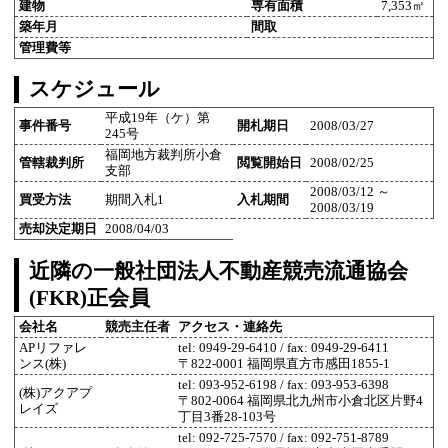
建物
専有面積
7,353㎡
築年月
間取
管理費等
スケジュール
平成19年（ケ）第
事件番号
開札期日
2008/03/27
245号
福岡地方裁判所小倉
管轄裁判所
閲覧開始日
2008/02/25
支部
2008/03/12 ～
買受方法
期間入札1
入札期間
2008/03/19
売却決定期日
2008/04/03
近隣の一般社団法人不動産競売流通協会
(FKR)正会員
会社名
競売主任者
アクセス・連絡先
APリファレ
tel: 0949-29-6410 / fax: 0949-29-6411
ンス(株)
〒822-0001 福岡県直方市感田1855-1
tel: 093-952-6198 / fax: 093-953-6398
(株)アクアプ
〒802-0064 福岡県北九州市小倉北区片野4
レイズ
丁目3番28-103号
tel: 092-725-7570 / fax: 092-751-8789