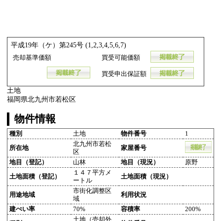
平成19年（ケ）第245号 (1,2,3,4,5,6,7)
売却基準価額
買受可能価額
買受申出保証額
土地
福岡県北九州市若松区
物件情報
種別
土地
物件番号
1
北九州市若松
所在地
家屋番号
区
地目（登記）
山林
地目（現況）
原野
１４７平方メ
土地面積（登記）
土地面積（現況）
ートル
市街化調整区
用途地域
利用状況
域
建ぺい率
70%
容積率
200%
土地（売却外