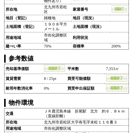
物件あり）
北九州市若松
所在地
家屋番号
区
地目（登記）
雑種地
地目（現況）
１９０８平方
土地面積（登記）
土地面積（現況）
メートル
市街化調整区
用途地域
利用状況
域
建ぺい率
70%
容積率
200%
参考数値
売却基準価額
平米数
7,353㎡
賃貸需要
8 / 25pt
買受可能価額
耐用年数消化率
0%
買受申出保証額
物件環境
ＪＲ鹿児島本線 折尾駅 北方 約６．８ｋｍ
交通
（直線距離）
所在地
北九州市若松区大字有毛字末松１１６番３
用途地域
市街化調整区域