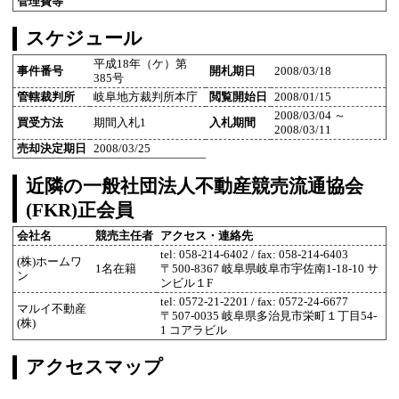
管理費等
スケジュール
平成18年（ケ）第
事件番号
開札期日
2008/03/18
385号
管轄裁判所
岐阜地方裁判所本庁
閲覧開始日
2008/01/15
2008/03/04 ～
買受方法
期間入札1
入札期間
2008/03/11
売却決定期日
2008/03/25
近隣の一般社団法人不動産競売流通協会
(FKR)正会員
会社名
競売主任者
アクセス・連絡先
tel: 058-214-6402 / fax: 058-214-6403
(株)ホームワ
1名在籍
〒500-8367 岐阜県岐阜市宇佐南1-18-10 サ
ン
ンビル１F
tel: 0572-21-2201 / fax: 0572-24-6677
マルイ不動産
〒507-0035 岐阜県多治見市栄町１丁目54-
(株)
1 コアラビル
アクセスマップ