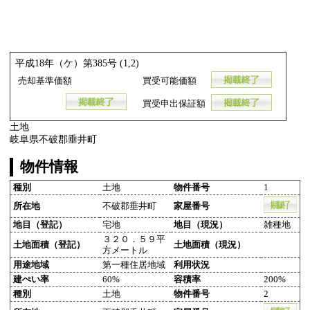
平成18年（ケ）第385号 (1,2)
売却基準価額
買受可能価額
買受申出保証額
土地
岐阜県不破郡垂井町
物件情報
種別
土地
物件番号
1
所在地
不破郡垂井町
家屋番号
地目（登記）
宅地
地目（現況）
雑種地
３２０．５９平
土地面積（登記）
土地面積（現況）
方メートル
用途地域
第一種住居地域
利用状況
建ぺい率
60%
容積率
200%
種別
土地
物件番号
2