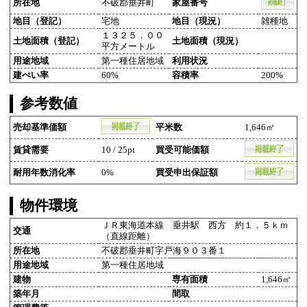
所在地
不破郡垂井町
家屋番号
地目（登記）
宅地
地目（現況）
雑種地
１３２５．００
土地面積（登記）
土地面積（現況）
平方メートル
用途地域
第一種住居地域
利用状況
建ぺい率
60%
容積率
200%
参考数値
売却基準価額
平米数
1,646㎡
賃貸需要
10 / 25pt
買受可能価額
耐用年数消化率
0%
買受申出保証額
物件環境
ＪＲ東海道本線 垂井駅 西方 約１．５ｋｍ
交通
（直線距離）
所在地
不破郡垂井町字戸海９０３番１
用途地域
第一種住居地域
建物
専有面積
1,646㎡
築年月
間取