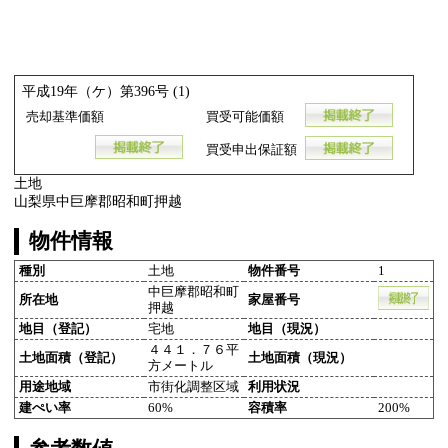
平成19年（ケ）第396号 (1)
売却基準価額
買受可能価額
買受申出保証額
土地
山梨県中巨摩郡昭和町押越
物件情報
種別
土地
物件番号
1
中巨摩郡昭和町
所在地
家屋番号
押越
地目（登記）
宅地
地目（現況）
４４１．７６平
土地面積（登記）
土地面積（現況）
方メートル
用途地域
市街化調整区域
利用状況
建ぺい率
60%
容積率
200%