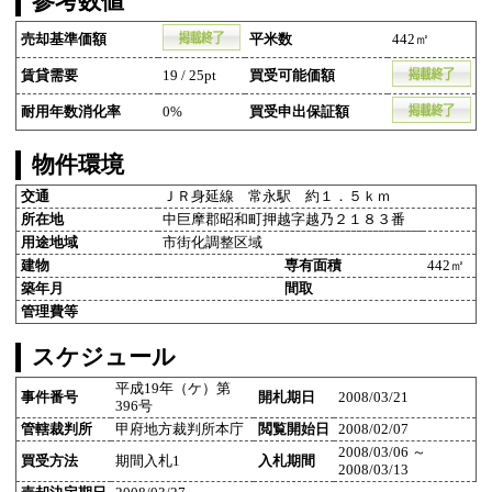
参考数値
売却基準価額
平米数
442㎡
賃貸需要
19 / 25pt
買受可能価額
耐用年数消化率
0%
買受申出保証額
物件環境
交通
ＪＲ身延線 常永駅 約１．５ｋｍ
所在地
中巨摩郡昭和町押越字越乃２１８３番
用途地域
市街化調整区域
建物
専有面積
442㎡
築年月
間取
管理費等
スケジュール
平成19年（ケ）第
事件番号
開札期日
2008/03/21
396号
管轄裁判所
甲府地方裁判所本庁
閲覧開始日
2008/02/07
2008/03/06 ～
買受方法
期間入札1
入札期間
2008/03/13