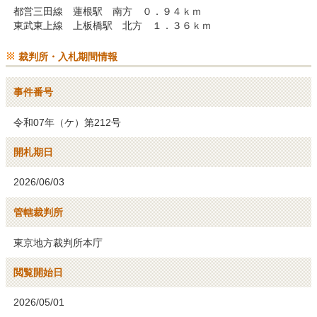
都営三田線　蓮根駅　南方　０．９４ｋｍ

東武東上線　上板橋駅　北方　１．３６ｋｍ
裁判所・入札期間情報
事件番号
令和07年（ケ）第212号
開札期日
2026/06/03
管轄裁判所
東京地方裁判所本庁
閲覧開始日
2026/05/01