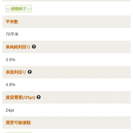
平米数
70平米
単純純利回り
3.5%
表面利回り
4.8%
賃貸需要(/25pt)
24pt
買受可能価額