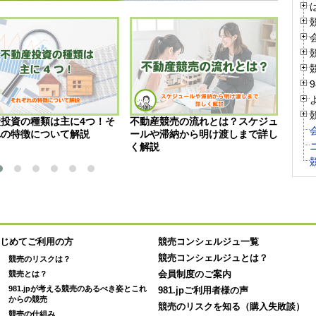
投資の種類は主に4つ！そ
不動産競売の流れとは？スケジュ
競売
れの特徴について解説
ールや滞納から明け渡しまで詳し
ク、
く解説
説！
じめてご利用の方
競売コンシェルジュ一覧
競売コンシェルジュとは？
競売のリスクは？
競売とは？
会員制度のご案内
981.jpが考える競売のあるべき姿とこれ
981.jpご利用者様の声
からの競売
競売のリスクを知る（購入失敗談）
競売の仕組み