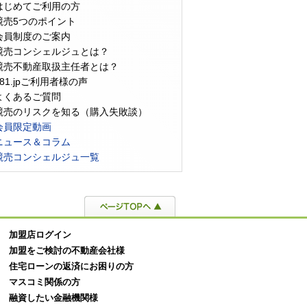
はじめてご利用の方
競売5つのポイント
会員制度のご案内
競売コンシェルジュとは？
競売不動産取扱主任者とは？
981.jpご利用者様の声
よくあるご質問
競売のリスクを知る（購入失敗談）
物件とは？メリット・リス
競売物件から出て行かない人の対
不動
会員限定動画
購入方法や注意点を詳しく解
処法とは？引渡命令と強制執行の
るべ
ニュース＆コラム
流れを解説
めの
競売コンシェルジュ一覧
加盟店ログイン
加盟をご検討の不動産会社様
住宅ローンの返済にお困りの方
マスコミ関係の方
融資したい金融機関様