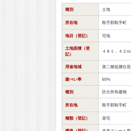
種別
土地
所在地
鞍手郡鞍手町
地目（登記）
宅地
土地面積（登
４８１．４２m
記）
用途地域
第二種低層住居
建ぺい率
60%
種別
区分所有建物
所在地
鞍手郡鞍手町
種類（登記）
居宅
構造（登記）
木造スレート葺