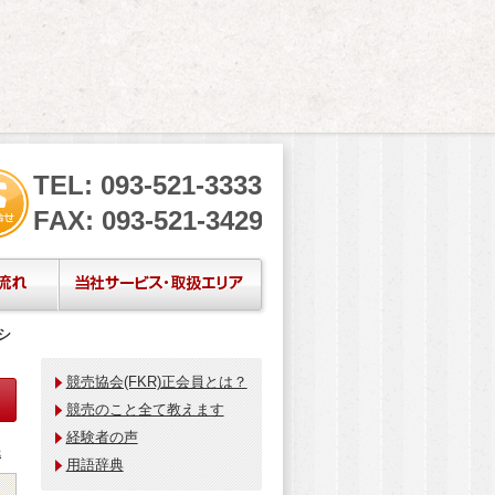
TEL: 093-521-3333
FAX: 093-521-3429
シ
競売協会(FKR)正会員とは？
ション
競売のこと全て教えます
経験者の声
了
先
用語辞典