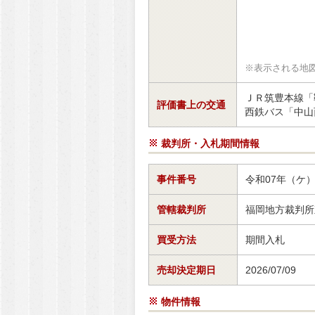
※表示される地
ＪＲ筑豊本線「
評価書上の交通
西鉄バス「中山
裁判所・入札期間情報
事件番号
令和07年（ケ
管轄裁判所
福岡地方裁判所
買受方法
期間入札
売却決定期日
2026/07/09
物件情報