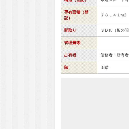
専有面積（登
７８．４１m2
記）
間取り
３ＤＫ（板の間
管理費等
占有者
債務者・所有者
階
１階