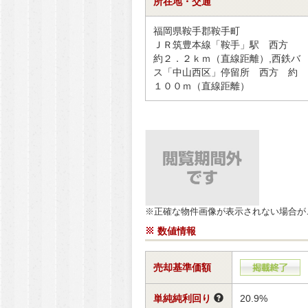
所在地・交通
福岡県鞍手郡鞍手町
ＪＲ筑豊本線「鞍手」駅 西方
約２．２ｋｍ（直線距離）,西鉄バ
ス「中山西区」停留所 西方 約
１００ｍ（直線距離）
※正確な物件画像が表示されない場合が
数値情報
売却基準価額
単純純利回り
20.9%