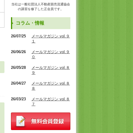
当社は一般社団法人不動産競売流通協会
の講習を修了した正会員です。
コラム・情報
26/07/25
メールマガジン vol.９
１
26/06/26
メールマガジン vol.９
０
26/05/28
メールマガジン vol.８
９
26/04/27
メールマガジン vol.８
８
26/03/23
メールマガジン vol.８
７