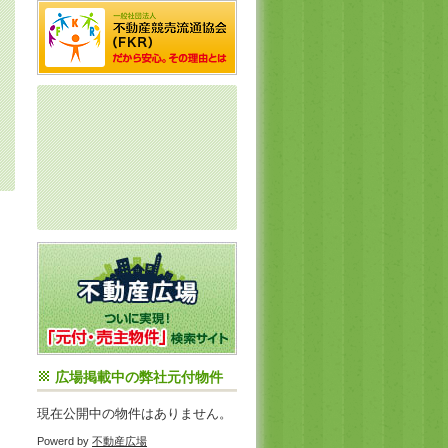
広場掲載中の弊社元付物件
現在公開中の物件はありません。
Powerd by
不動産広場