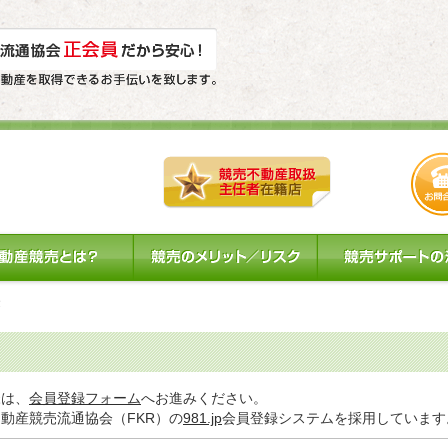
。
様は、
会員登録フォーム
へお進みください。
動産競売流通協会（FKR）の
981.jp
会員登録システムを採用しています