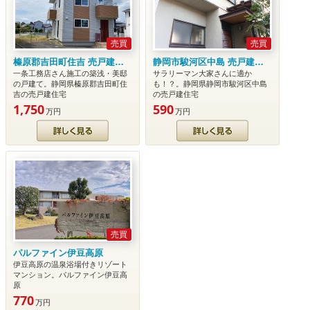
売買
売買
榛原郡吉田町住吉 売戸建住宅
静岡市駿河区中島 売戸建住宅
一条工務店さん施工の築浅・美邸
サラリーマン大家さんに適か
の戸建て。静岡県榛原郡吉田町住
も！？。静岡県静岡市駿河区中島
吉の売戸建住宅
の売戸建住宅
1,750
590
万円
万円
詳細を見る
詳細を見る
売買
パルファイン伊豆高原
伊豆高原の温泉浴場付きリゾート
マンション。パルファイン伊豆高
原
770
万円