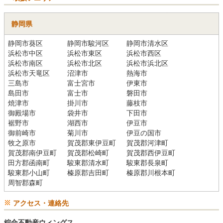
静岡県
静岡市葵区
静岡市駿河区
静岡市清水区
浜松市中区
浜松市東区
浜松市西区
浜松市南区
浜松市北区
浜松市浜北区
浜松市天竜区
沼津市
熱海市
三島市
富士宮市
伊東市
島田市
富士市
磐田市
焼津市
掛川市
藤枝市
御殿場市
袋井市
下田市
裾野市
湖西市
伊豆市
御前崎市
菊川市
伊豆の国市
牧之原市
賀茂郡東伊豆町
賀茂郡河津町
賀茂郡南伊豆町
賀茂郡松崎町
賀茂郡西伊豆町
田方郡函南町
駿東郡清水町
駿東郡長泉町
駿東郡小山町
榛原郡吉田町
榛原郡川根本町
周智郡森町
アクセス・連絡先
綜合不動産ウィングス