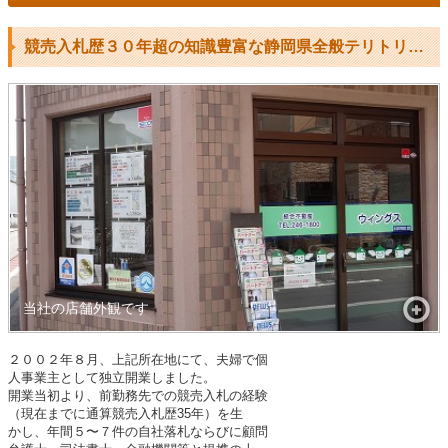
競売入札歴３０年超の知識豊富な静岡県全般テリトリーの不動産業者です
当社の店舗外観です
２００２年８月、上記所在地にて、夫婦で個

人事業主として独立開業しました。

開業当初より、前勤務先での競売入札の経験

（現在までに通算競売入札歴35年）を生

かし、年間５〜７件の自社落札ならびに顧問
