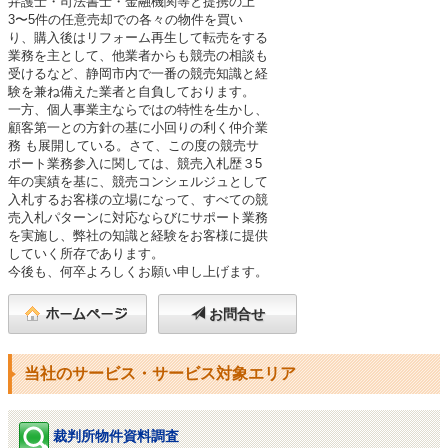
弁護士・司法書士・金融機関等と提携の上

3〜5件の任意売却での各々の物件を買い

り、購入後はリフォーム再生して転売をする

業務を主として、他業者からも競売の相談も

受けるなど、静岡市内で一番の競売知識と経

験を兼ね備えた業者と自負しております。

一方、個人事業主ならではの特性を生かし、

顧客第一との方針の基に小回りの利く仲介業

務 も展開している。さて、この度の競売サ

ポート業務参入に関しては、競売入札歴３5

年の実績を基に、競売コンシェルジュとして

入札するお客様の立場になって、すべての競

売入札パターンに対応ならびにサポート業務

を実施し、弊社の知識と経験をお客様に提供

していく所存であります。

今後も、何卒よろしくお願い申し上げます。
お問合せ
当社のサービス・サービス対象エリア
裁判所物件資料調査