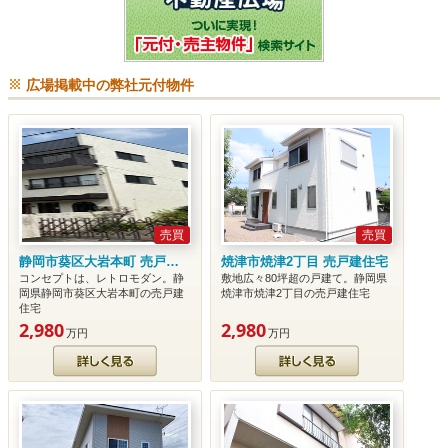
広場掲載中の弊社元付物件
売買
売買
静岡市葵区大岩本町 売戸建住宅
焼津市焼津2丁目 売戸建住宅
コンセプトは、レトロモダン。静
敷地広々80坪超の戸建て。静岡県
岡県静岡市葵区大岩本町の売戸建
焼津市焼津2丁目の売戸建住宅
住宅
2,980
2,980
万円
万円
詳細を見る
詳細を見る