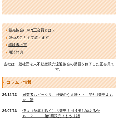
競売協会(FKR)正会員とは？
競売のこと全て教えます
経験者の声
用語辞典
当社は一般社団法人不動産競売流通協会の講習を修了した正会員で
す。
コラム・情報
24/12/13
同業者もビックリ、競売のうま味・・・第6回競売よも
やま話
24/07/16
伊豆（熱海を除く）の競売！掘り出し物あるか
も！？・・・第5回競売よもやま話