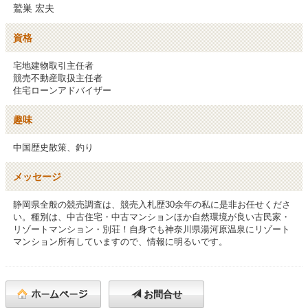
鷲巣 宏夫
資格
宅地建物取引主任者

競売不動産取扱主任者

住宅ローンアドバイザー
趣味
中国歴史散策、釣り
メッセージ
静岡県全般の競売調査は、競売入札歴30余年の私に是非お任せくださ
い。種別は、中古住宅・中古マンションほか自然環境が良い古民家・
リゾートマンション・別荘！自身でも神奈川県湯河原温泉にリゾート
マンション所有していますので、情報に明るいです。
お問合せ