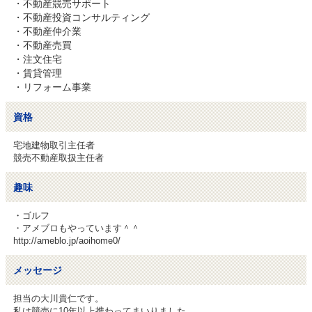
・不動産競売サポート

・不動産投資コンサルティング

・不動産仲介業

・不動産売買

・注文住宅

・賃貸管理

資格
宅地建物取引主任者

競売不動産取扱主任者
趣味
・ゴルフ

・アメブロもやっています＾＾

http://ameblo.jp/aoihome0/
メッセージ
担当の大川貴仁です。

私は競売に10年以上携わってまいりました。
