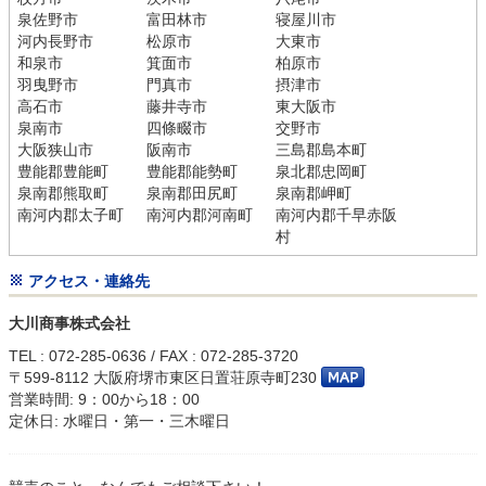
泉佐野市
富田林市
寝屋川市
河内長野市
松原市
大東市
和泉市
箕面市
柏原市
羽曳野市
門真市
摂津市
高石市
藤井寺市
東大阪市
泉南市
四條畷市
交野市
大阪狭山市
阪南市
三島郡島本町
豊能郡豊能町
豊能郡能勢町
泉北郡忠岡町
泉南郡熊取町
泉南郡田尻町
泉南郡岬町
南河内郡太子町
南河内郡河南町
南河内郡千早赤阪
村
アクセス・連絡先
大川商事株式会社
TEL : 072-285-0636 / FAX : 072-285-3720
〒599-8112 大阪府堺市東区日置荘原寺町230
営業時間: 9：00から18：00
定休日: 水曜日・第一・三木曜日