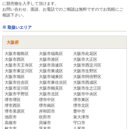
に競売物を入手して頂けます。

お問い合わせ、面談、お電話でのご相談は無料ですのでお気軽にご
相談下さい。
取扱いエリア
大阪府
大阪市都島区
大阪市福島区
大阪市此花区
大阪市西区
大阪市港区
大阪市大正区
大阪市天王寺区
大阪市浪速区
大阪市西淀川区
大阪市東淀川区
大阪市東成区
大阪市生野区
大阪市旭区
大阪市城東区
大阪市阿倍野区
大阪市住吉区
大阪市東住吉区
大阪市西成区
大阪市淀川区
大阪市鶴見区
大阪市住之江区
大阪市平野区
大阪市北区
大阪市中央区
堺市堺区
堺市中区
堺市東区
堺市西区
堺市南区
堺市北区
堺市美原区
岸和田市
豊中市
池田市
吹田市
泉大津市
高槻市
貝塚市
守口市
枚方市
茨木市
八尾市