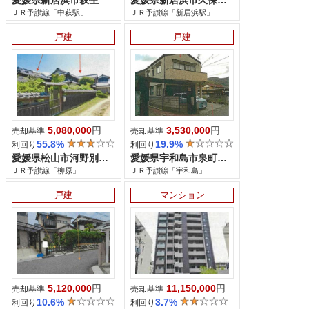
ＪＲ予讃線「中萩駅」
ＪＲ予讃線「新居浜駅」
戸建
戸建
5,080,000
円
3,530,000
円
売却基準
売却基準
55.8%
19.9%
利回り
利回り
愛媛県松山市河野別府
愛媛県宇和島市泉町二丁目
ＪＲ予讃線「柳原」
ＪＲ予讃線「宇和島」
戸建
マンション
5,120,000
円
11,150,000
円
売却基準
売却基準
10.6%
3.7%
利回り
利回り