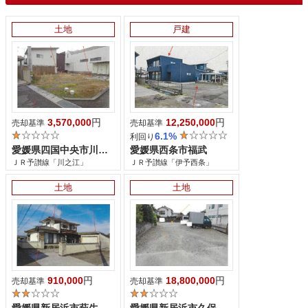
土地
戸建
3,570,000
円
12,250,000
円
売却基準
売却基準
6.1%
利回り
愛媛県四国中央市川之江町
愛媛県西条市福武
ＪＲ予讃線「川之江」
ＪＲ予讃線「伊予西条」
土地
土地
910,000
円
18,800,000
円
売却基準
売却基準
愛媛県新居浜市萩生
愛媛県新居浜市久保田...