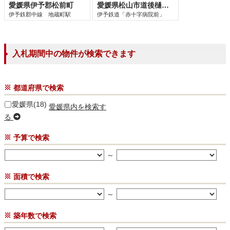
愛媛県伊予郡松前町
愛媛県松山市道後樋又
伊予鉄郡中線 地蔵町駅
伊予鉄道「赤十字病院前」
入札期間中の物件が検索できます
都道府県で検索
愛媛県(18)
愛媛県内を検索す
る
予算で検索
～
面積で検索
～
築年数で検索