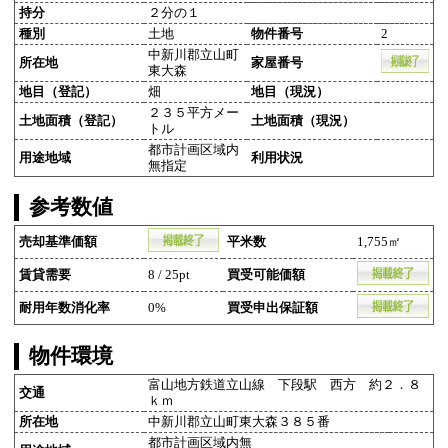
持分
２分の１
種別
土地
物件番号
2
中新川郡立山町
所在地
家屋番号
東大森
地目（登記）
畑
地目（現況）
２３５平方メー
土地面積（登記）
土地面積（現況）
トル
都市計画区域内
用途地域
利用状況
無指定
参考数値
売却基準価額
平米数
1,755㎡
賃貸需要
8 / 25pt
買受可能価額
耐用年数消化率
0%
買受申出保証額
物件環境
富山地方鉄道立山線 下段駅 西方 約２．８
交通
ｋｍ
所在地
中新川郡立山町東大森３８５番
都市計画区域内無