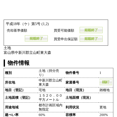
平成18年（ケ）第5号 (1,2)
売却基準価額
買受可能価額
買受申出保証額
土地
富山県中新川郡立山町東大森
物件情報
土地（持分売
種別
物件番号
1
り）
中新川郡立山町
所在地
家屋番号
東大森
地目（登記）
宅地
地目（現況）
雑種地
１５２０．００
土地面積（登記）
土地面積（現況）
平方メートル
都市計画区域内
用途地域
利用状況
更地
無指定
建ぺい率
60%
容積率
200%