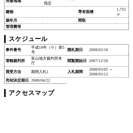
用途地域
指定
1,755
建物
専有面積
㎡
築年月
間取
管理費等
スケジュール
平成18年（ケ）第5
事件番号
開札期日
2008/03/18
号
富山地方裁判所本
管轄裁判所
閲覧開始日
2007/12/20
庁
2008/03/05 ～
買受方法
期間入札1
入札期間
2008/03/12
売却決定期日
2008/04/22
アクセスマップ