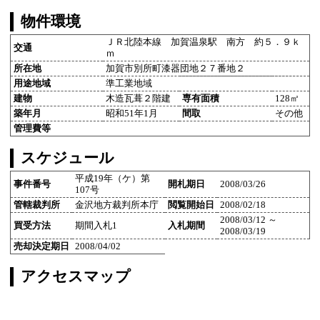
物件環境
ＪＲ北陸本線 加賀温泉駅 南方 約５．９ｋ
交通
ｍ
所在地
加賀市別所町漆器団地２７番地２
用途地域
準工業地域
建物
木造瓦葺２階建
専有面積
128㎡
築年月
昭和51年1月
間取
その他
管理費等
スケジュール
平成19年（ケ）第
事件番号
開札期日
2008/03/26
107号
管轄裁判所
金沢地方裁判所本庁
閲覧開始日
2008/02/18
2008/03/12 ～
買受方法
期間入札1
入札期間
2008/03/19
売却決定期日
2008/04/02
アクセスマップ