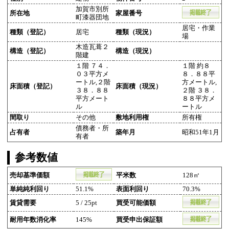
加賀市別所
所在地
家屋番号
町漆器団地
居宅・作業
種類（登記）
居宅
種類（現況）
場
木造瓦葺２
構造（登記）
構造（現況）
階建
１階 ７４．
１階 約８
０３平方メ
８．８８平
ートル,２階
方メートル,
床面積（登記）
床面積（現況）
３８．８８
２階 ３８．
平方メート
８８平方メ
ル
ートル
間取り
その他
敷地利用権
所有権
債務者・所
占有者
築年月
昭和51年1月
有者
参考数値
売却基準価額
平米数
128㎡
単純純利回り
51.1%
表面利回り
70.3%
賃貸需要
5 / 25pt
買受可能価額
耐用年数消化率
145%
買受申出保証額