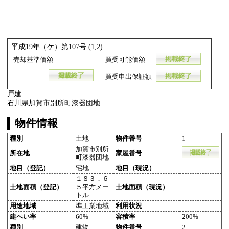
平成19年（ケ）第107号 (1,2)
売却基準価額
買受可能価額
買受申出保証額
戸建
石川県加賀市別所町漆器団地
物件情報
種別
土地
物件番号
1
加賀市別所
所在地
家屋番号
町漆器団地
地目（登記）
宅地
地目（現況）
１８３．６
土地面積（登記）
５平方メー
土地面積（現況）
トル
用途地域
準工業地域
利用状況
建ぺい率
60%
容積率
200%
種別
建物
物件番号
2