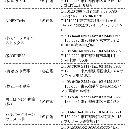
(株)ミライエ
4名在籍
〒110-0015 東京都台東区東上野1-13-
2 成田第二ビル6階
tel: 0120-366-713 (混雑時:03-5786-
0777) / fax: 03-5786-0778
A-NEXT(株)
1名在籍
〒1510051 東京都渋谷区千駄ヶ谷
３-39-1 北参道サンイーストテラス ９
F
tel: 03-6440-0605 / fax: 03-6440-0609
(株)プロファイン
〒106-0032 東京都港区六本木5-8-2
ストックス
HEIBON六本木ビル6F
tel: 042-843-9709 / fax: 042-843-9759
(株)RENESS
〒190-0002 東京都立川市幸町1丁目
14-4 七福ビル3F
tel: 03-3936-5848 / fax: 03-3936-5869
(有)さかや商事
1名在籍
〒175-0083 東京都板橋区徳丸2-4-4 サ
ンライズ東武練馬
tel: 03-6450-2535 / fax: 03-6459-3824
(株)三平不動産
〒108-0074 東京都港区高輪3-11-5 イ
マス高輪ビル6階
tel: 03-5387-9222 / fax: 03-6794-2288
商工ほうむ不動産
1名在籍
〒177-0031 東京都練馬区三原台2-8-
(株)
17
tel: 03-6416-4186 / fax: 03-6416-5721
シルバーグリーン
1名在籍
〒150-0043 東京都渋谷区道玄坂1-15-
ウェスト(株)
3 プリメーラ道玄坂814
tel: 0428663552 08035185335 / fax: