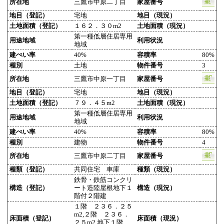
所在地
三鷹市中原二丁目
家屋番号
地目（登記）
宅地
地目（現況）
土地面積（登記）
１６２．３０m2
土地面積（現況）
第一種低層住居専用
用途地域
利用状況
地域
建ぺい率
40%
容積率
80%
種別
土地
物件番号
3
所在地
三鷹市中原一丁目
家屋番号
地目（登記）
宅地
地目（現況）
土地面積（登記）
７９．４５m2
土地面積（現況）
第一種低層住居専用
用途地域
利用状況
地域
建ぺい率
40%
容積率
80%
種別
建物
物件番号
4
所在地
三鷹市中原二丁目
家屋番号
種類（登記）
共同住宅 車庫
種類（現況）
鉄骨・鉄筋コンクリ
構造（登記）
ート造陸屋根地下１
構造（現況）
階付２階建
１階 ２３６．２５
m2,２階 ２３６．
床面積（登記）
床面積（現況）
２５m2,地下１階