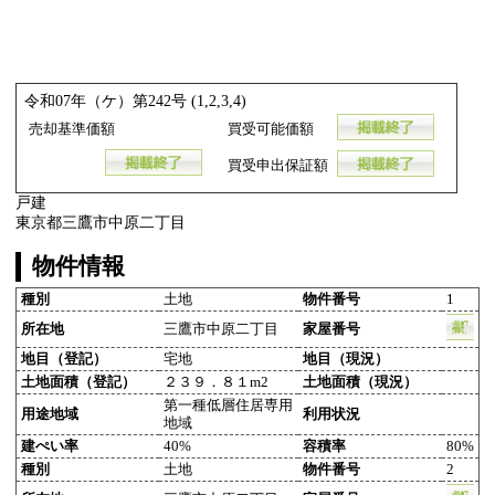
令和07年（ケ）第242号 (1,2,3,4)
売却基準価額
買受可能価額
買受申出保証額
戸建
東京都三鷹市中原二丁目
物件情報
種別
土地
物件番号
1
所在地
三鷹市中原二丁目
家屋番号
地目（登記）
宅地
地目（現況）
土地面積（登記）
２３９．８１m2
土地面積（現況）
第一種低層住居専用
用途地域
利用状況
地域
建ぺい率
40%
容積率
80%
種別
土地
物件番号
2