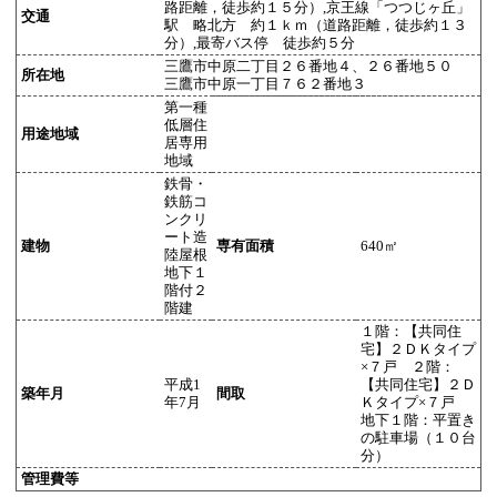
路距離，徒歩約１５分）,京王線「つつじヶ丘」
交通
駅 略北方 約１ｋｍ（道路距離，徒歩約１３
分）,最寄バス停 徒歩約５分
三鷹市中原二丁目２６番地４、２６番地５０
所在地
三鷹市中原一丁目７６２番地３
第一種
低層住
用途地域
居専用
地域
鉄骨・
鉄筋コ
ンクリ
ート造
建物
専有面積
640㎡
陸屋根
地下１
階付２
階建
１階：【共同住
宅】２ＤＫタイプ
×７戸 ２階：
平成1
【共同住宅】２Ｄ
築年月
間取
年7月
Ｋタイプ×７戸
地下１階：平置き
の駐車場（１０台
分）
管理費等