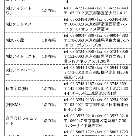
14
(株)ディライト・
tel: 03-6721-5444 / fax: 03-6721-5443
1名在籍
ワン
〒105-0012 東京都港区芝大門2-6-12
tel: 03-5348-1800 / fax: 03-5348-1801
(株)グランネス
〒160-0023 東京都新宿区西新宿7-1-
12 クロスオフィス新宿3F
tel: 03-6904-4380 / fax: 03-6904-4383
(株)いく蔵
1名在籍
〒178-0063 東京都練馬区東大泉3-17-
18 コーポブレイズ201
tel: 03-5724-3950 / fax: 03-5724-3950
(株)アイトラスト
1名在籍
〒152-0003 東京都目黒区碑文谷6丁
目1-19アネックスST205号
tel: 03-5944-1376 / fax: 03-5944-1386
(株)ジェネレータ
〒173-0013 東京都板橋区氷川町20-6
ー
篠原ビル1F
tel: 03-3748-1187 / fax: 03-3748-3591
日本宅建(株)
1名在籍
〒145-0064 東京都大田区上池台2-33-
4 セザール第二洗足池公園1階
tel: 03-3254-0133 / fax: 03-3254-0202
(株)KMS
1名在籍
〒103-0021 東京都中央区日本橋本石
町4-5-1-2F
tel: 03-3527-9210 / fax: 03-3527-9210
合同会社ライムラ
1名在籍
〒1060047 東京都港区南麻布2-7-30
イト
リバーサイド麻布704
tel: 03-5807-1722 / fax: 03-5807-1723