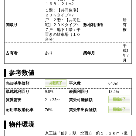
１６８．２１m2
１階：【共同住宅】
２ＤＫタイプ×７
戸 ２階：【共同住
所
間取り
宅】２ＤＫタイプ×
敷地利用権
有
７戸 地下１階：平
権
置きの駐車場（１０
台分）
平
成1
占有者
あり
築年月
年7
月
参考数値
売却基準価額
平米数
640㎡
単純純利回り
9.8%
表面利回り
13.5%
賃貸需要
21 / 25pt
買受可能価額
耐用年数消化率
76%
買受申出保証額
物件環境
京王線「仙川」駅 北西方 約１．２ｋｍ（道