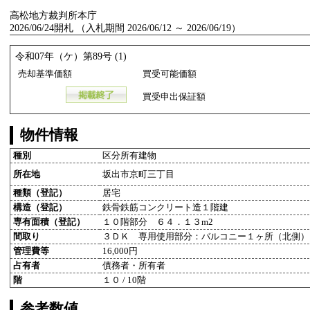
高松地方裁判所本庁
2026/06/24開札 （入札期間 2026/06/12 ～ 2026/06/19）
令和07年（ケ）第89号 (1)
売却基準価額
買受可能価額
買受申出保証額
物件情報
種別
区分所有建物
所在地
坂出市京町三丁目
種類（登記）
居宅
構造（登記）
鉄骨鉄筋コンクリート造１階建
専有面積（登記）
１０階部分 ６４．１３m2
間取り
３ＤＫ 専用使用部分：バルコニー１ヶ所（北側）
管理費等
16,000円
占有者
債務者・所有者
階
１０ / 10階
参考数値