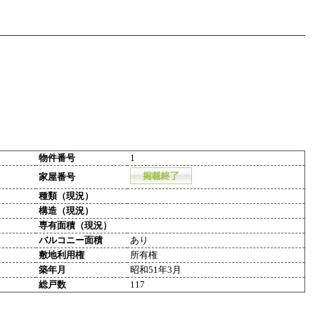
物件番号
1
家屋番号
種類（現況）
構造（現況）
専有面積（現況）
バルコニー面積
あり
敷地利用権
所有権
築年月
昭和51年3月
総戸数
117