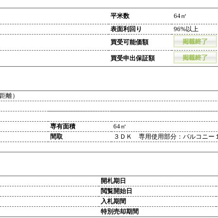
平米数
64㎡
表面利回り
96%以上
買受可能価額
買受申出保証額
距離）
専有面積
64㎡
間取
３ＤＫ 専用使用部分：バルコニー
開札期日
閲覧開始日
入札期間
特別売却期間