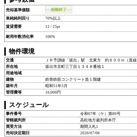
売却基準価額
単純純利回り
70%以上
賃貸需要
12 / 25pt
耐用年数消化率
106%
物件環境
交通
ＪＲ予讃線「坂出」駅 北東方 約６００ｍ（直線
所在地
坂出市京町三丁目１３４８番地１
用途地域
建物
鉄骨鉄筋コンクリート造１階建
築年月
昭和51年3月
管理費等
16,000円
スケジュール
事件番号
令和07年（ケ）第89号
管轄裁判所
高松地方裁判所本庁
買受方法
期間入札1
売却決定期日
2026/07/08