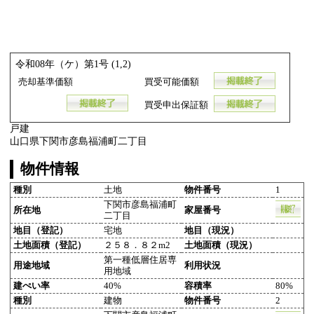
令和08年（ケ）第1号 (1,2)
売却基準価額
買受可能価額
買受申出保証額
戸建
山口県下関市彦島福浦町二丁目
物件情報
種別
土地
物件番号
1
下関市彦島福浦町
所在地
家屋番号
二丁目
地目（登記）
宅地
地目（現況）
土地面積（登記）
２５８．８２m2
土地面積（現況）
第一種低層住居専
用途地域
利用状況
用地域
建ぺい率
40%
容積率
80%
種別
建物
物件番号
2