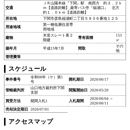
ＪＲ山陽本線『下関』駅 南西方 約３．２ｋ
交通
ｍ【道路距離】,最寄バス停『福浦口』 北方
約１．０ｋｍ【道路距離】
所在地
下関市彦島福浦町二丁目５９３６番地１２５
第一種低層住居専
用途地域
用地域
木造スレート葺２
153
建物
専有面積
階建
㎡
その
築年月
平成15年7月
間取
他
管理費等
スケジュール
令和08年（ケ）第1
事件番号
開札期日
2026/06/17
号
山口地方裁判所下関
管轄裁判所
閲覧開始日
2026/05/20
支部
2026/06/04 ～
買受方法
期間入札1
入札期間
2026/06/11
売却決定期日
2026/07/01
アクセスマップ