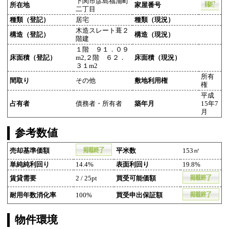
下関市彦島福浦町
所在地
家屋番号
二丁目
種類（登記）
居宅
種類（現況）
木造スレート葺２
構造（登記）
構造（現況）
階建
１階 ９１．０９
床面積（登記）
m2,２階 ６２．
床面積（現況）
３１m2
所有
間取り
その他
敷地利用権
権
平成
占有者
債務者・所有者
築年月
15年7
月
参考数値
売却基準価額
平米数
153㎡
単純純利回り
14.4%
表面利回り
19.8%
賃貸需要
2 / 25pt
買受可能価額
耐用年数消化率
100%
買受申出保証額
物件環境