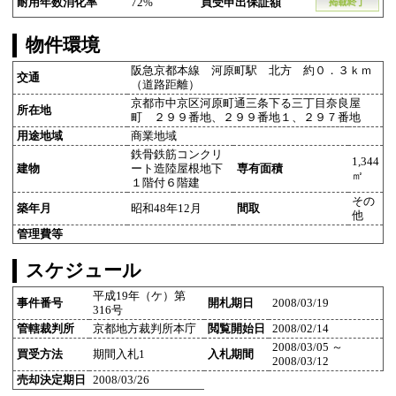
耐用年数消化率
72%
買受申出保証額
物件環境
阪急京都本線 河原町駅 北方 約０．３ｋｍ
交通
（道路距離）
京都市中京区河原町通三条下る三丁目奈良屋
所在地
町 ２９９番地、２９９番地１、２９７番地
用途地域
商業地域
鉄骨鉄筋コンクリ
1,344
建物
ート造陸屋根地下
専有面積
㎡
１階付６階建
その
築年月
昭和48年12月
間取
他
管理費等
スケジュール
平成19年（ケ）第
事件番号
開札期日
2008/03/19
316号
管轄裁判所
京都地方裁判所本庁
閲覧開始日
2008/02/14
2008/03/05 ～
買受方法
期間入札1
入札期間
2008/03/12
売却決定期日
2008/03/26