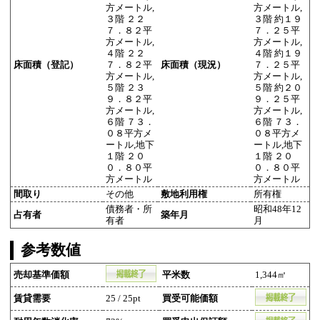
方メートル,
方メートル,
３階 ２２
３階 約１９
７．８２平
７．２５平
方メートル,
方メートル,
４階 ２２
４階 約１９
床面積（登記）
７．８２平
床面積（現況）
７．２５平
方メートル,
方メートル,
５階 ２３
５階 約２０
９．８２平
９．２５平
方メートル,
方メートル,
６階 ７３．
６階 ７３．
０８平方メ
０８平方メ
ートル,地下
ートル,地下
１階 ２０
１階 ２０
０．８０平
０．８０平
方メートル
方メートル
間取り
その他
敷地利用権
所有権
債務者・所
昭和48年12
占有者
築年月
有者
月
参考数値
売却基準価額
平米数
1,344㎡
賃貸需要
25 / 25pt
買受可能価額