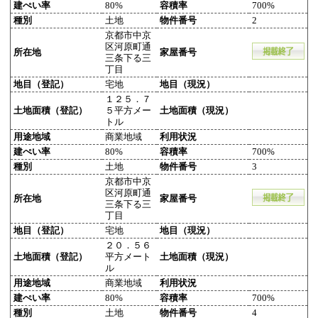
建ぺい率
80%
容積率
700%
種別
土地
物件番号
2
京都市中京
区河原町通
所在地
家屋番号
三条下る三
丁目
地目（登記）
宅地
地目（現況）
１２５．７
土地面積（登記）
５平方メー
土地面積（現況）
トル
用途地域
商業地域
利用状況
建ぺい率
80%
容積率
700%
種別
土地
物件番号
3
京都市中京
区河原町通
所在地
家屋番号
三条下る三
丁目
地目（登記）
宅地
地目（現況）
２０．５６
土地面積（登記）
平方メート
土地面積（現況）
ル
用途地域
商業地域
利用状況
建ぺい率
80%
容積率
700%
種別
土地
物件番号
4