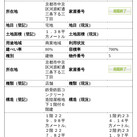
京都市中京
区河原町通
所在地
家屋番号
三条下る三
丁目
地目（登記）
宅地
地目（現況）
１．３８平
土地面積（登記）
土地面積（現況）
方メートル
用途地域
商業地域
利用状況
建ぺい率
80%
容積率
700%
種別
建物
物件番号
5
京都市中京
区河原町通
所在地
家屋番号
三条下る三
丁目
種類（登記）
店舗
種類（現況）
鉄骨鉄筋コ
ンクリート
構造（登記）
造陸屋根地
構造（現況）
下１階付６
階建
１階 ２２
１階 約２３
９．９８平
４．１４平
方メートル,
方メートル,
２階 ２２
２階 約２３
７．８２平
１．９７平