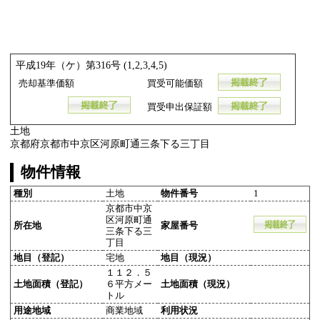
平成19年（ケ）第316号 (1,2,3,4,5)
売却基準価額
買受可能価額
買受申出保証額
土地
京都府京都市中京区河原町通三条下る三丁目
物件情報
種別
土地
物件番号
1
京都市中京
区河原町通
所在地
家屋番号
三条下る三
丁目
地目（登記）
宅地
地目（現況）
１１２．５
土地面積（登記）
６平方メー
土地面積（現況）
トル
用途地域
商業地域
利用状況