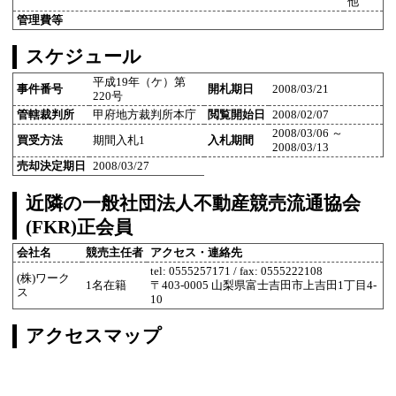
他
管理費等
スケジュール
平成19年（ケ）第
事件番号
開札期日
2008/03/21
220号
管轄裁判所
甲府地方裁判所本庁
閲覧開始日
2008/02/07
2008/03/06 ～
買受方法
期間入札1
入札期間
2008/03/13
売却決定期日
2008/03/27
近隣の一般社団法人不動産競売流通協会
(FKR)正会員
会社名
競売主任者
アクセス・連絡先
tel: 0555257171 / fax: 0555222108
(株)ワーク
1名在籍
〒403-0005 山梨県富士吉田市上吉田1丁目4-
ス
10
アクセスマップ