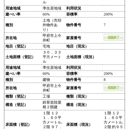
ル
用途地域
準住居地域
利用状況
建ぺい率
60%
容積率
200%
土地（売却
種別
外物件あ
物件番号
7
り）
甲府市上今
所在地
家屋番号
井町
地目（登記）
宅地
地目（現況）
３０．３３
土地面積（登記）
平方メート
土地面積（現況）
ル
用途地域
準住居地域
利用状況
建ぺい率
60%
容積率
200%
種別
建物
物件番号
8
甲府市上今
所在地
家屋番号
井町
種類（登記）
工場
種類（現況）
鉄骨造陸屋
構造（登記）
構造（現況）
根２階建
１階 １２
１階 １２
１．６０平
１．６０平
方メートル,
方メートル,
床面積（登記）
床面積（現況）
２階 ９７．
２階 約９５