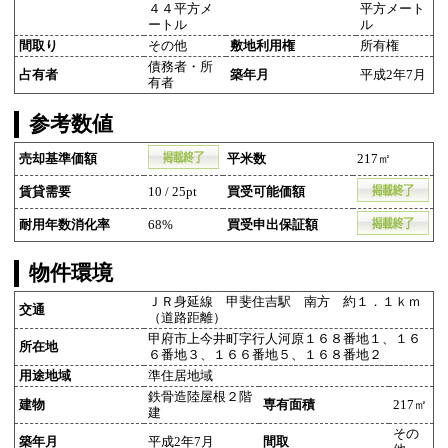
４４平方メ
平方メート
ートル
ル
間取り
その他
敷地利用権
所有権
債務者・所
占有者
築年月
平成2年7月
有者
参考数値
売却基準価額
平米数
217㎡
賃貸需要
10 / 25pt
買受可能価額
耐用年数消化率
68%
買受申出保証額
物件環境
ＪＲ身延線 甲斐住吉駅 南方 約１．１ｋｍ
交通
（道路距離）
甲府市上今井町字行人河原１６８番地１、１６
所在地
６番地３、１６６番地５、１６８番地２
用途地域
準住居地域
鉄骨造陸屋根２階
建物
専有面積
217㎡
建
その
築年月
平成2年7月
間取