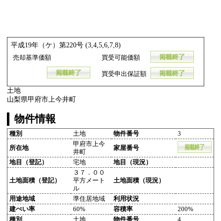
平成19年（ケ）第220号 (3,4,5,6,7,8)
売却基準価額
買受可能価額
買受申出保証額
土地
山梨県甲府市上今井町
物件情報
種別
土地
物件番号
3
甲府市上今
所在地
家屋番号
井町
地目（登記）
宅地
地目（現況）
３７．００
土地面積（登記）
平方メート
土地面積（現況）
ル
用途地域
準住居地域
利用状況
建ぺい率
60%
容積率
200%
種別
土地
物件番号
4