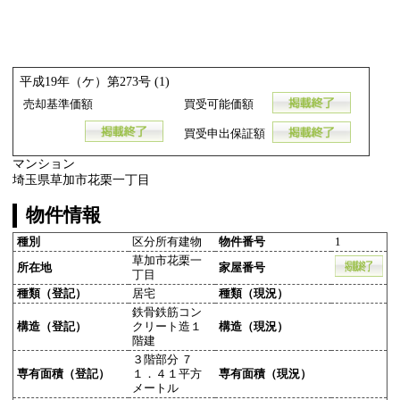
平成19年（ケ）第273号 (1)
売却基準価額
買受可能価額
買受申出保証額
マンション
埼玉県草加市花栗一丁目
物件情報
種別
区分所有建物
物件番号
1
草加市花栗一
所在地
家屋番号
丁目
種類（登記）
居宅
種類（現況）
鉄骨鉄筋コン
構造（登記）
クリート造１
構造（現況）
階建
３階部分 ７
専有面積（登記）
１．４１平方
専有面積（現況）
メートル