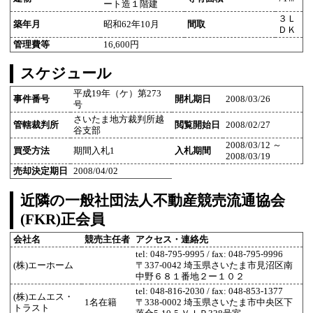
ート造１階建
３Ｌ
築年月
昭和62年10月
間取
ＤＫ
管理費等
16,600円
スケジュール
平成19年（ケ）第273
事件番号
開札期日
2008/03/26
号
さいたま地方裁判所越
管轄裁判所
閲覧開始日
2008/02/27
谷支部
2008/03/12 ～
買受方法
期間入札1
入札期間
2008/03/19
売却決定期日
2008/04/02
近隣の一般社団法人不動産競売流通協会
(FKR)正会員
会社名
競売主任者
アクセス・連絡先
tel: 048-795-9995 / fax: 048-795-9996
(株)エーホーム
〒337-0042 埼玉県さいたま市見沼区南
中野６８１番地２ー１０２
tel: 048-816-2030 / fax: 048-853-1377
(株)エムエス・
1名在籍
〒338-0002 埼玉県さいたま市中央区下
トラスト