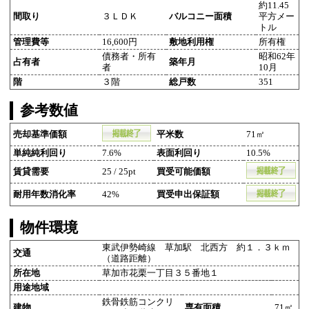
約11.45
間取り
３ＬＤＫ
バルコニー面積
平方メー
トル
管理費等
16,600円
敷地利用権
所有権
債務者・所有
昭和62年
占有者
築年月
者
10月
階
３階
総戸数
351
参考数値
売却基準価額
平米数
71㎡
単純純利回り
7.6%
表面利回り
10.5%
賃貸需要
25 / 25pt
買受可能価額
耐用年数消化率
42%
買受申出保証額
物件環境
東武伊勢崎線 草加駅 北西方 約１．３ｋｍ
交通
（道路距離）
所在地
草加市花栗一丁目３５番地１
用途地域
鉄骨鉄筋コンクリ
建物
専有面積
71㎡