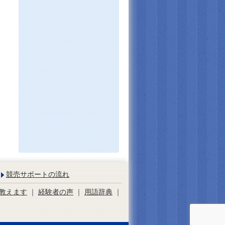
競売サポートの流れ
教えます
｜
経験者の声
｜
用語辞典
｜