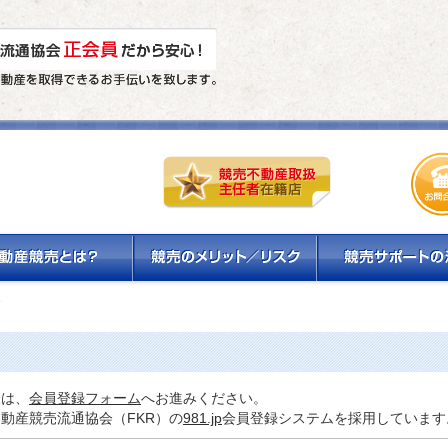
。
様は、
会員登録フォーム
へお進みください。
動産競売流通協会（FKR）の
981.jp
会員登録システムを採用しています