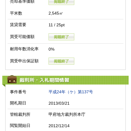
売却基準価額
平米数
2,545㎡
賃貸需要
11 / 25pt
買受可能価額
耐用年数消化率
0%
買受申出保証額
裁判所・入札期間情報
事件番号
平成24年（ケ）第137号
開札期日
2013/03/21
管轄裁判所
甲府地方裁判所本庁
閲覧開始日
2012/12/14