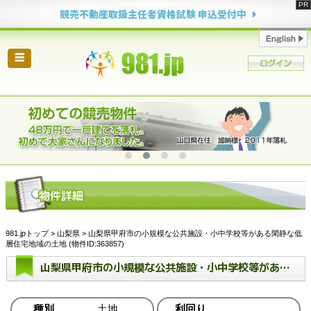
競売不動産取扱主任者資格試験 申込受付中
☰
981.jpトップ
>
山梨県
> 山梨県甲府市の小規模な公共施設・小中学校等がある閑静な低
層住宅地域の土地 (物件ID:363857)
山梨県甲府市の小規模な公共施設・小中学校等がある閑静な低層住宅地域の土地
種別
土地
利回り