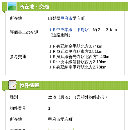
所在地・交通
所在地
山梨県
甲府市
愛宕町
ＪＲ中央本線
甲府駅
　約２．３ｋｍ
評価書上の交通
（道路距離）　
ＪＲ身延線金手駅北方0.74km

ＪＲ身延線甲府駅東方0.81km

参考交通
ＪＲ身延線善光寺駅北西方1.43km

ＪＲ中央本線酒折駅西方2.19km

ＪＲ身延線南甲府駅北方2.78km
物件情報
種別
土地（農地）（売却外物件あり）
物件番号
1
所在地
甲府市愛宕町