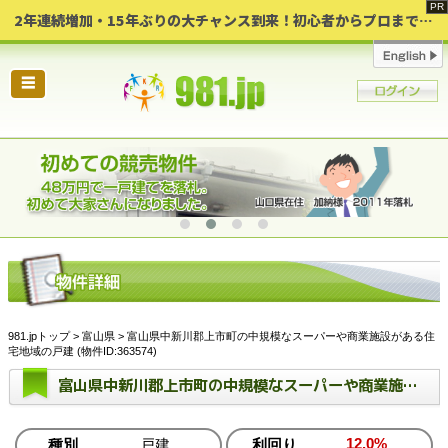
2年連続増加・15年ぶりの大チャンス到来！初心者からプロまで網羅する「競売不動産・超実践投資セミナー」♦神奈川県 横浜 in 神奈川
☰
981.jpトップ
>
富山県
> 富山県中新川郡上市町の中規模なスーパーや商業施設がある住
宅地域の戸建 (物件ID:363574)
富山県中新川郡上市町の中規模なスーパーや商業施設がある住宅地域の戸建
12.0%
種別
戸建
利回り