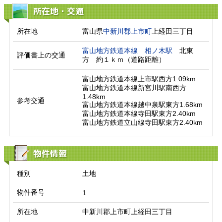
所在地・交通
所在地
富山県
中新川郡上市町
上経田三丁目
富山地方鉄道本線
相ノ木駅
　北東
評価書上の交通
方　約１ｋｍ（道路距離）　
富山地方鉄道本線上市駅西方1.09km

富山地方鉄道本線新宮川駅南西方
1.48km

参考交通
富山地方鉄道本線越中泉駅東方1.68km

富山地方鉄道本線寺田駅東方2.40km

富山地方鉄道立山線寺田駅東方2.40km
物件情報
種別
土地
物件番号
1
所在地
中新川郡上市町上経田三丁目