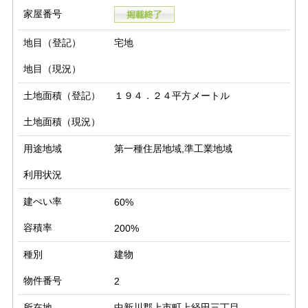
家屋番号
地目（登記）
宅地
地目（現況）
土地面積（登記）
１９４．２４平方メートル
土地面積（現況）
用途地域
第一種住居地域,準工業地域
利用状況
建ぺい率
60%
容積率
200%
種別
建物
物件番号
2
所在地
中新川郡上市町上経田三丁目