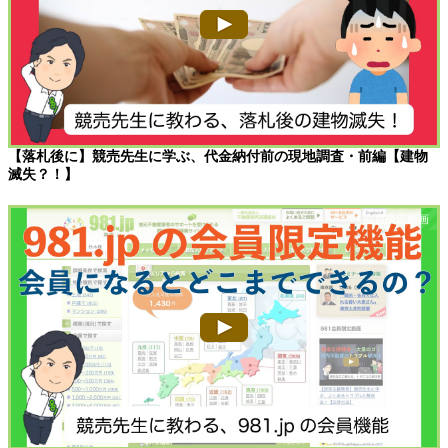
【落札後に】競売先生に学ぶ、代金納付前の現地調査・前編【建物
滅失？！】