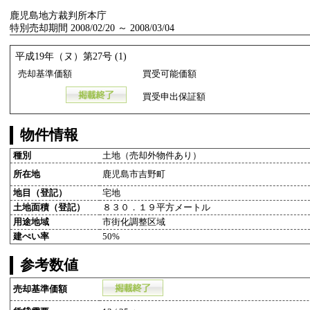
鹿児島地方裁判所本庁
特別売却期間 2008/02/20 ～ 2008/03/04
平成19年（ヌ）第27号 (1)
売却基準価額
買受可能価額
買受申出保証額
物件情報
種別
土地（売却外物件あり）
所在地
鹿児島市吉野町
地目（登記）
宅地
土地面積（登記）
８３０．１９平方メートル
用途地域
市街化調整区域
建ぺい率
50%
参考数値
売却基準価額