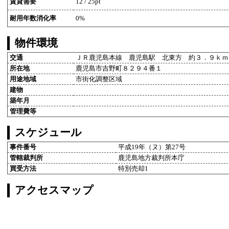
賃貸需要
12 / 25pt
耐用年数消化率
0%
物件環境
交通
ＪＲ鹿児島本線 鹿児島駅 北東方 約３．９ｋｍ
所在地
鹿児島市吉野町８２９４番１
用途地域
市街化調整区域
建物
築年月
管理費等
スケジュール
事件番号
平成19年（ヌ）第27号
管轄裁判所
鹿児島地方裁判所本庁
買受方法
特別売却1
アクセスマップ