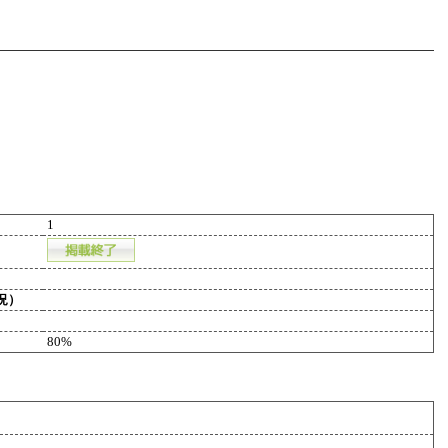
1
況）
80%