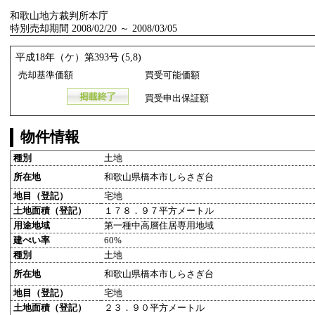
和歌山地方裁判所本庁
特別売却期間 2008/02/20 ～ 2008/03/05
平成18年（ケ）第393号 (5,8)
売却基準価額
買受可能価額
買受申出保証額
物件情報
種別
土地
所在地
和歌山県橋本市しらさぎ台
地目（登記）
宅地
土地面積（登記）
１７８．９７平方メートル
用途地域
第一種中高層住居専用地域
建ぺい率
60%
種別
土地
所在地
和歌山県橋本市しらさぎ台
地目（登記）
宅地
土地面積（登記）
２３．９０平方メートル