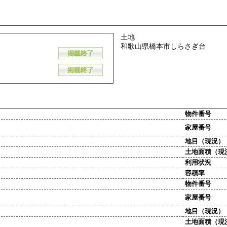
土地
和歌山県橋本市しらさぎ台
物件番号
家屋番号
地目（現況）
土地面積（現
利用状況
容積率
物件番号
家屋番号
地目（現況）
土地面積（現