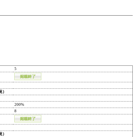
5
況）
200%
8
況）