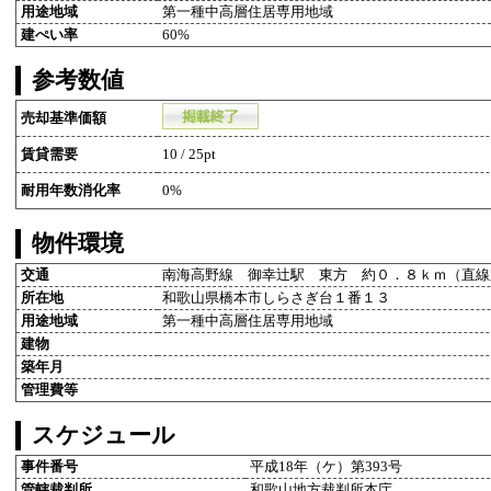
用途地域
第一種中高層住居専用地域
建ぺい率
60%
参考数値
売却基準価額
賃貸需要
10 / 25pt
耐用年数消化率
0%
物件環境
交通
南海高野線 御幸辻駅 東方 約０．８ｋｍ（直線
所在地
和歌山県橋本市しらさぎ台１番１３
用途地域
第一種中高層住居専用地域
建物
築年月
管理費等
スケジュール
事件番号
平成18年（ケ）第393号
管轄裁判所
和歌山地方裁判所本庁