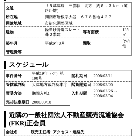
ＪＲ草津線 三雲駅 北方 約６．３ｋｍ（道
交通
路距離）
所在地
湖南市岩根字大谷 ６７８番地４２７
用途地域
市街化調整区域
軽量鉄骨造スレート
125
建物
専有面積
葺２階建
㎡
その
築年月
平成6年3月
間取
他
管理費等
スケジュール
平成19年（ケ）第
事件番号
開札期日
2008/03/11
198号
管轄裁判所
大津地方裁判所本庁
閲覧開始日
2008/02/05
2008/02/26 ～
買受方法
期間入札1
入札期間
2008/03/04
売却決定期日
2008/03/18
近隣の一般社団法人不動産競売流通協会
(FKR)正会員
会社名
競売主任者
アクセス・連絡先