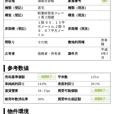
所在地
湖南市岩根
家屋番号
種類（登記）
居宅
種類（現況）
軽量鉄骨造スレー
構造（登記）
構造（現況）
ト葺２階建
１階 ６５．１５平
方メートル,２階 ５
床面積（登記）
床面積（現況）
９．６７平方メー
トル
所有
間取り
その他
敷地利用権
権
平成
占有者
債務者・所有者
築年月
6年3
月
参考数値
売却基準価額
平米数
125㎡
単純純利回り
14.6%
表面利回り
20.1%
賃貸需要
18 / 25pt
買受可能価額
耐用年数消化率
56%
買受申出保証額
物件環境