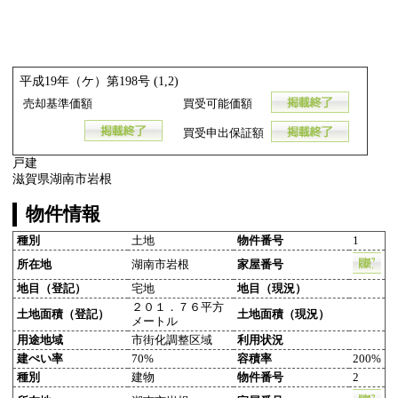
平成19年（ケ）第198号 (1,2)
売却基準価額
買受可能価額
買受申出保証額
戸建
滋賀県湖南市岩根
物件情報
種別
土地
物件番号
1
所在地
湖南市岩根
家屋番号
地目（登記）
宅地
地目（現況）
２０１．７６平方
土地面積（登記）
土地面積（現況）
メートル
用途地域
市街化調整区域
利用状況
建ぺい率
70%
容積率
200%
種別
建物
物件番号
2