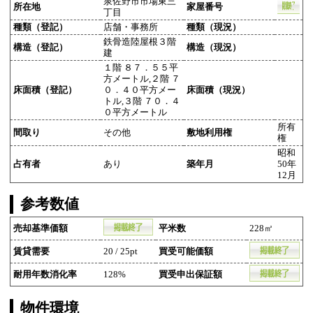
泉佐野市市場東三
所在地
家屋番号
丁目
種類（登記）
店舗・事務所
種類（現況）
鉄骨造陸屋根３階
構造（登記）
構造（現況）
建
１階 ８７．５５平
方メートル,２階 ７
床面積（登記）
０．４０平方メー
床面積（現況）
トル,３階 ７０．４
０平方メートル
所有
間取り
その他
敷地利用権
権
昭和
占有者
あり
築年月
50年
12月
参考数値
売却基準価額
平米数
228㎡
賃貸需要
20 / 25pt
買受可能価額
耐用年数消化率
128%
買受申出保証額
物件環境