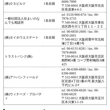
6606-7890
(株)ＯＳビルド
1名在籍
〒558-0004 大阪府大阪市住吉
区長居東4-6-3
tel: 0120-966-674 / fax: 06-
一般社団法人住まいのな
7878-3735
1名在籍
んでも相談所
〒546-0042 大阪府大阪市東住
吉区西今川１丁目１１－２２
tel: 06-6850-2600 / fax: 06-
6850-2601
(株)タイホウエステート
1名在籍
〒560-0022 大阪府豊中市北桜
塚2丁目14番5号
tel: 06-6131-8281 / fax: 06-
7878-8669
トラストバンク(株)
〒530-0014 大阪府大阪市北区
鶴野町4番 コープ野村梅田A棟
425
tel: 06-6396-8880 / fax: 06-
6396-8881
(株)アーバンフィールド
〒532-0003 大阪府大阪市淀川
区宮原4丁目1番45号 新大阪八
千代ビル２F
tel: 06-6306-6628 / fax: 06-
(株)ウィナーズ・プロパテ
6306-6629
ィ
〒532-0012 大阪府大阪市淀川
区木川東3-1-10