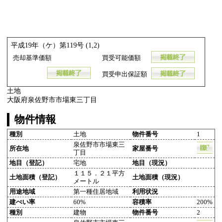
平成19年（ケ）第119号 (1,2)
売却基準価額
買受可能価額
買受申出保証額
土地
大阪府泉佐野市市場東三丁目
物件情報
種別
土地
物件番号
1
泉佐野市市場東三
所在地
家屋番号
丁目
地目（登記）
宅地
地目（現況）
１１５．２１平方
土地面積（登記）
土地面積（現況）
メートル
用途地域
第一種住居地域
利用状況
建ぺい率
60%
容積率
200%
種別
建物
物件番号
2