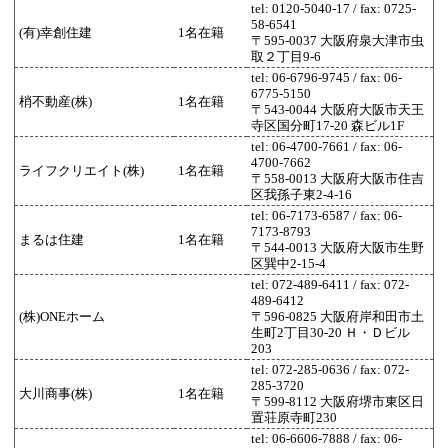
tel: 0120-5040-17 / fax: 0725-
58-6541
(有)幸創住建
1名在籍
〒595-0037 大阪府泉大津市虫
取２丁目9-6
tel: 06-6796-9745 / fax: 06-
6775-5150
梢不動産(株)
1名在籍
〒543-0044 大阪府大阪市天王
寺区国分町17-20 森ビル1F
tel: 06-4700-7661 / fax: 06-
4700-7662
ライフクリエイト(株)
1名在籍
〒558-0013 大阪府大阪市住吉
区我孫子東2-4-16
tel: 06-7173-6587 / fax: 06-
7173-8793
まるは住建
1名在籍
〒544-0013 大阪府大阪市生野
区巽中2-15-4
tel: 072-489-6411 / fax: 072-
489-6412
(株)ONEホーム
〒596-0825 大阪府岸和田市土
生町2丁目30-20 Ｈ・Ｄビル
203
tel: 072-285-0636 / fax: 072-
285-3720
大川商事(株)
1名在籍
〒599-8112 大阪府堺市東区日
置荘原寺町230
tel: 06-6606-7888 / fax: 06-