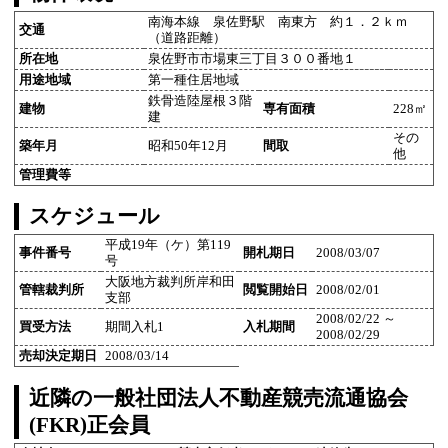
南海本線 泉佐野駅 南東方 約１．２ｋｍ
交通
（道路距離）
所在地
泉佐野市市場東三丁目３００番地１
用途地域
第一種住居地域
鉄骨造陸屋根３階
建物
専有面積
228㎡
建
その
築年月
昭和50年12月
間取
他
管理費等
スケジュール
平成19年（ケ）第119
事件番号
開札期日
2008/03/07
号
大阪地方裁判所岸和田
管轄裁判所
閲覧開始日
2008/02/01
支部
2008/02/22 ～
買受方法
期間入札1
入札期間
2008/02/29
売却決定期日
2008/03/14
近隣の一般社団法人不動産競売流通協会
(FKR)正会員