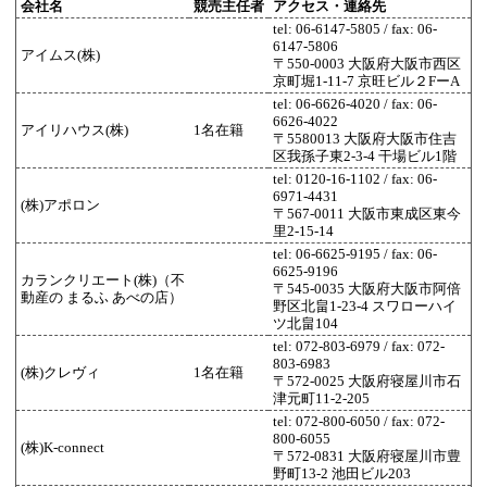
会社名
競売主任者
アクセス・連絡先
tel: 06-6147-5805 / fax: 06-
6147-5806
アイムス(株)
〒550-0003 大阪府大阪市西区
京町堀1-11-7 京旺ビル２FーA
tel: 06-6626-4020 / fax: 06-
6626-4022
アイリハウス(株)
1名在籍
〒5580013 大阪府大阪市住吉
区我孫子東2-3-4 干場ビル1階
tel: 0120-16-1102 / fax: 06-
6971-4431
(株)アポロン
〒567-0011 大阪市東成区東今
里2-15-14
tel: 06-6625-9195 / fax: 06-
6625-9196
カランクリエート(株)（不
〒545-0035 大阪府大阪市阿倍
動産の まるふ あべの店）
野区北畠1-23-4 スワローハイ
ツ北畠104
tel: 072-803-6979 / fax: 072-
803-6983
(株)クレヴィ
1名在籍
〒572-0025 大阪府寝屋川市石
津元町11-2-205
tel: 072-800-6050 / fax: 072-
800-6055
(株)K-connect
〒572-0831 大阪府寝屋川市豊
野町13-2 池田ビル203