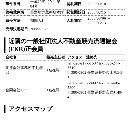
平成19年（ケ）第
事件番号
開札期日
2008/03/18
84号
管轄裁判所
長野地方裁判所本庁
閲覧開始日
2008/02/15
2008/03/06 ～
買受方法
期間入札1
入札期間
2008/03/13
売却決定期日
2008/03/25
近隣の一般社団法人不動産競売流通協会
(FKR)正会員
会社名
競売主任者
アクセス・連絡先
tel: 026-217-5153 / fax: 026-244-
園原会計事務所不動産
5510
1名在籍
部
〒380-0802 長野県長野市上松5-9-
1
tel: 026-405-5890 / fax: 026-405-
5890
合同会社Zepp
1名在籍
〒380-0901 長野県長野市居町49-
4
アクセスマップ