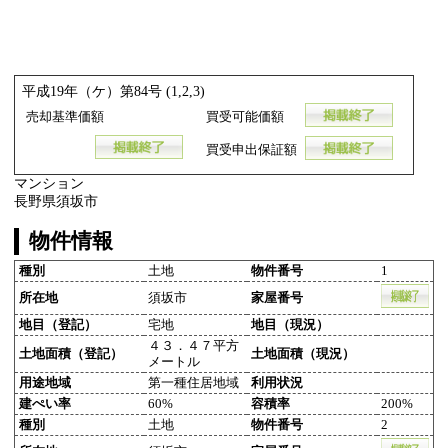
平成19年（ケ）第84号 (1,2,3)
売却基準価額
買受可能価額
買受申出保証額
マンション
長野県須坂市
物件情報
種別
土地
物件番号
1
所在地
須坂市
家屋番号
地目（登記）
宅地
地目（現況）
４３．４７平方
土地面積（登記）
土地面積（現況）
メートル
用途地域
第一種住居地域
利用状況
建ぺい率
60%
容積率
200%
種別
土地
物件番号
2