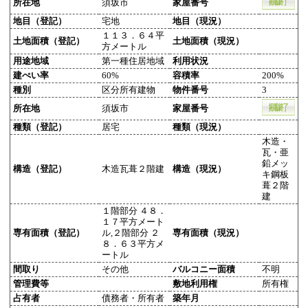
所在地
須坂市
家屋番号
地目（登記）
宅地
地目（現況）
１１３．６４平
土地面積（登記）
土地面積（現況）
方メートル
用途地域
第一種住居地域
利用状況
建ぺい率
60%
容積率
200%
種別
区分所有建物
物件番号
3
所在地
須坂市
家屋番号
種類（登記）
居宅
種類（現況）
木造・
瓦・亜
鉛メッ
構造（登記）
木造瓦葺２階建
構造（現況）
キ鋼板
葺２階
建
１階部分 ４８．
１７平方メート
専有面積（登記）
ル,２階部分 ２
専有面積（現況）
８．６３平方メ
ートル
間取り
その他
バルコニー面積
不明
管理費等
敷地利用権
所有権
占有者
債務者・所有者
築年月