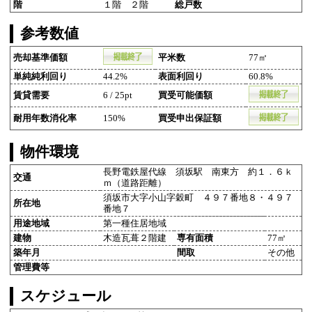
階
１階 ２階
総戸数
参考数値
売却基準価額
平米数
77㎡
単純純利回り
44.2%
表面利回り
60.8%
賃貸需要
6 / 25pt
買受可能価額
耐用年数消化率
150%
買受申出保証額
物件環境
長野電鉄屋代線 須坂駅 南東方 約１．６ｋ
交通
ｍ（道路距離）
須坂市大字小山字穀町 ４９７番地８・４９７
所在地
番地７
用途地域
第一種住居地域
建物
木造瓦葺２階建
専有面積
77㎡
築年月
間取
その他
管理費等
スケジュール