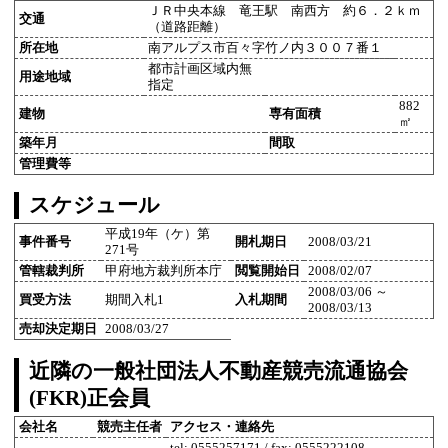
ＪＲ中央本線 竜王駅 南西方 約６．２ｋｍ
交通
（道路距離）
所在地
南アルプス市百々字竹ノ内３００７番１
都市計画区域内無
用途地域
指定
882
建物
専有面積
㎡
築年月
間取
管理費等
スケジュール
平成19年（ケ）第
事件番号
開札期日
2008/03/21
271号
管轄裁判所
甲府地方裁判所本庁
閲覧開始日
2008/02/07
2008/03/06 ～
買受方法
期間入札1
入札期間
2008/03/13
売却決定期日
2008/03/27
近隣の一般社団法人不動産競売流通協会
(FKR)正会員
会社名
競売主任者
アクセス・連絡先