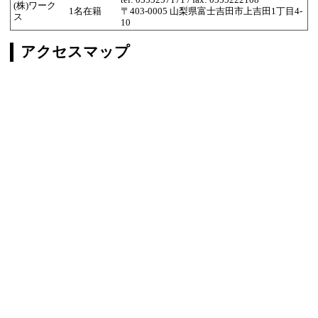
tel: 0555257171 / fax: 0555222108
(株)ワーク
1名在籍
〒403-0005 山梨県富士吉田市上吉田1丁目4-
ス
10
アクセスマップ