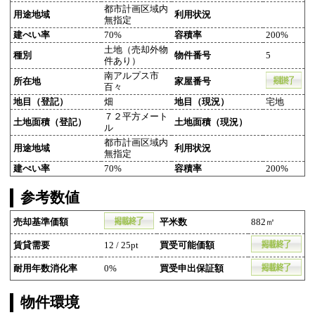
都市計画区域内
用途地域
利用状況
無指定
建ぺい率
70%
容積率
200%
土地（売却外物
種別
物件番号
5
件あり）
南アルプス市
所在地
家屋番号
百々
地目（登記）
畑
地目（現況）
宅地
７２平方メート
土地面積（登記）
土地面積（現況）
ル
都市計画区域内
用途地域
利用状況
無指定
建ぺい率
70%
容積率
200%
参考数値
売却基準価額
平米数
882㎡
賃貸需要
12 / 25pt
買受可能価額
耐用年数消化率
0%
買受申出保証額
物件環境