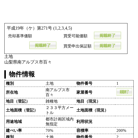
平成19年（ケ）第271号 (1,2,3,4,5)
売却基準価額
買受可能価額
買受申出保証額
土地
山梨県南アルプス市百々
物件情報
種別
土地
物件番号
1
南アルプス市
所在地
家屋番号
百々
地目（登記）
雑種地
地目（現況）
２３３平方メー
土地面積（登記）
土地面積（現況）
トル
都市計画区域内
用途地域
利用状況
無指定
建ぺい率
70%
容積率
200%
種別
土地
物件番号
2