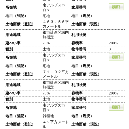
南アルプス市
所在地
家屋番号
百々
地目（登記）
宅地
地目（現況）
４６３．５６平
土地面積（登記）
土地面積（現況）
方メートル
都市計画区域内
用途地域
利用状況
無指定
建ぺい率
70%
容積率
200%
種別
土地
物件番号
3
南アルプス市
所在地
家屋番号
百々
地目（登記）
宅地
地目（現況）
７１．０２平方
土地面積（登記）
土地面積（現況）
メートル
都市計画区域内
用途地域
利用状況
無指定
建ぺい率
70%
容積率
200%
種別
土地
物件番号
4
南アルプス市
所在地
家屋番号
百々
地目（登記）
雑種地
地目（現況）
４２平方メート
土地面積（登記）
土地面積（現況）
ル